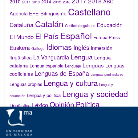
2017
2018
2010
ABC
2014
2015
2011
2016
2013
Castellano
Bilingüismo
Agencia EFE
Catalán
Cataluña
Educación
Conflicto lingüístico
Español
El País
El Mundo
Europa Press
Idiomas
Inglés
Euskera
Inmersión
Gallego
Lengua
La Vanguardia
lingüística
Lengua
Lenguas
catalana
Lenguas
Lengua española
Lenguaje
Lenguas de España
cooficiales
Lenguas peninsulares
Lengua y cultura
Lenguas propias
Lengua y
Lengua y sociedad
Lengua y política
educación
Opinión
Política
Léxico
Lingüística
lingüística
Real Academia de la Lengua Española (RAE)
Valenciano