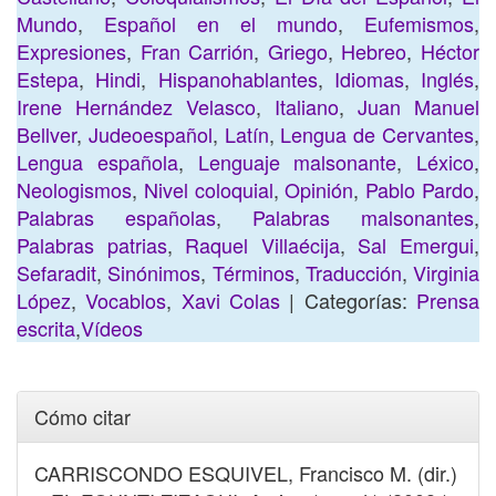
Mundo
,
Español en el mundo
,
Eufemismos
,
Expresiones
,
Fran Carrión
,
Griego
,
Hebreo
,
Héctor
Estepa
,
Hindi
,
Hispanohablantes
,
Idiomas
,
Inglés
,
Irene Hernández Velasco
,
Italiano
,
Juan Manuel
Bellver
,
Judeoespañol
,
Latín
,
Lengua de Cervantes
,
Lengua española
,
Lenguaje malsonante
,
Léxico
,
Neologismos
,
Nivel coloquial
,
Opinión
,
Pablo Pardo
,
Palabras españolas
,
Palabras malsonantes
,
Palabras patrias
,
Raquel Villaécija
,
Sal Emergui
,
Sefaradit
,
Sinónimos
,
Términos
,
Traducción
,
Virginia
López
,
Vocablos
,
Xavi Colas
| Categorías:
Prensa
escrita
,
Vídeos
Cómo citar
CARRISCONDO ESQUIVEL, Francisco M. (dir.)