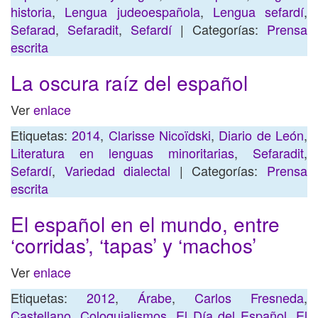
historia
,
Lengua judeoespañola
,
Lengua sefardí
,
Sefarad
,
Sefaradit
,
Sefardí
| Categorías:
Prensa
escrita
La oscura raíz del español
Ver
enlace
Etiquetas:
2014
,
Clarisse Nicoïdski
,
Diario de León
,
Literatura en lenguas minoritarias
,
Sefaradit
,
Sefardí
,
Variedad dialectal
| Categorías:
Prensa
escrita
El español en el mundo, entre
‘corridas’, ‘tapas’ y ‘machos’
Ver
enlace
Etiquetas:
2012
,
Árabe
,
Carlos Fresneda
,
Castellano
,
Coloquialismos
,
El Día del Español
,
El