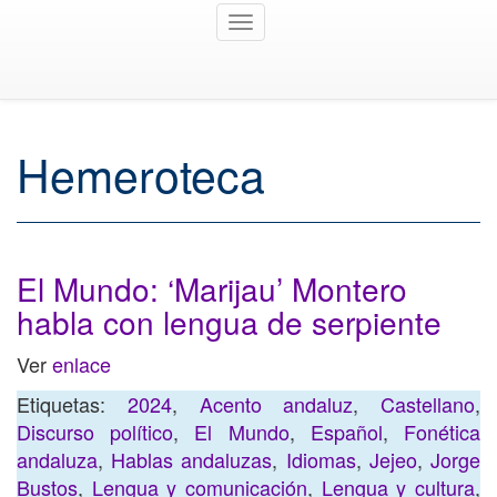
Toggle
navigation
Hemeroteca
El Mundo: ‘Marijau’ Montero
habla con lengua de serpiente
Ver
enlace
Etiquetas:
2024
,
Acento andaluz
,
Castellano
,
Discurso político
,
El Mundo
,
Español
,
Fonética
andaluza
,
Hablas andaluzas
,
Idiomas
,
Jejeo
,
Jorge
Bustos
,
Lengua y comunicación
,
Lengua y cultura
,