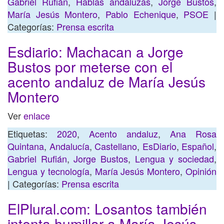
Gabriel Rufián
,
Hablas andaluzas
,
Jorge Bustos
,
María Jesús Montero
,
Pablo Echenique
,
PSOE
|
Categorías:
Prensa escrita
Esdiario: Machacan a Jorge
Bustos por meterse con el
acento andaluz de María Jesús
Montero
Ver
enlace
Etiquetas:
2020
,
Acento andaluz
,
Ana Rosa
Quintana
,
Andalucía
,
Castellano
,
EsDiario
,
Español
,
Gabriel Rufián
,
Jorge Bustos
,
Lengua y sociedad
,
Lengua y tecnología
,
María Jesús Montero
,
Opinión
| Categorías:
Prensa escrita
ElPlural.com: Losantos también
intenta humillar a María Jesús