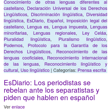
Conocimiento de otras lenguas diferentes al
castellano
,
Declaración Universal de los Derechos
Lingüísticos
,
Discriminación lingüística
,
Diversidad
lingüística
,
EsDiario
,
Español
,
Imposición legal del
castellano
,
Lengua es
,
Lengua impuesta
,
Lenguas
minoritarias
,
Lenguas regionales
,
Ley Celáa
,
Pluralidad lingüística
,
Pluralismo lingüístico
,
Podemos
,
Protocolo para la Garantía de los
Derechos Lingüísticos
,
Reconocimiento de las
lenguas cooficiales
,
Reconocimiento internacional
de las lenguas
,
Reconocimiento lingüístico y
cultural
,
Uso lingüístico
| Categorías:
Prensa escrita
EsDiario: Los periodistas se
rebelan ante los separatistas y
piden que hablen en español
Ver
enlace