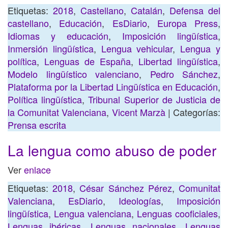
Etiquetas:
2018
,
Castellano
,
Catalán
,
Defensa del
castellano
,
Educación
,
EsDiario
,
Europa Press
,
Idiomas y educación
,
Imposición lingüística
,
Inmersión lingüística
,
Lengua vehicular
,
Lengua y
política
,
Lenguas de España
,
Libertad lingüística
,
Modelo lingüístico valenciano
,
Pedro Sánchez
,
Plataforma por la Libertad Lingüística en Educación
,
Política lingüística
,
Tribunal Superior de Justicia de
la Comunitat Valenciana
,
Vicent Marzà
| Categorías:
Prensa escrita
La lengua como abuso de poder
Ver
enlace
Etiquetas:
2018
,
César Sánchez Pérez
,
Comunitat
Valenciana
,
EsDiario
,
Ideologías
,
Imposición
lingüística
,
Lengua valenciana
,
Lenguas cooficiales
,
Lenguas ibéricas
,
Lenguas nacionales
,
Lenguas