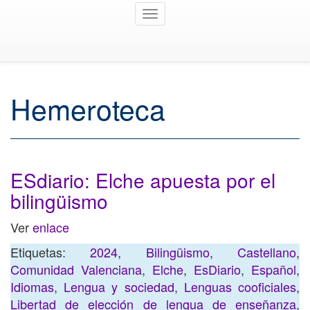
Toggle
navigation
Hemeroteca
ESdiario: Elche apuesta por el
bilingüismo
Ver
enlace
Etiquetas:
2024
,
Bilingüismo
,
Castellano
,
Comunidad Valenciana
,
Elche
,
EsDiario
,
Español
,
Idiomas
,
Lengua y sociedad
,
Lenguas cooficiales
,
Libertad de elección de lengua de enseñanza
,