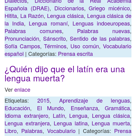
Dialectos
,
Diccionario de la Real Academia
Española (DRAE)
,
Diccionarios
,
Griego micénico
,
Hitita
,
La Razón
,
Lengua clásica
,
Lengua clásica de
la India
,
Lengua romaní
,
Lenguas indoeuropeas
,
Palabras comunes
,
Palabras nuevas
,
Pronunciación
,
Sánscrito
,
Sentido de las palabras
,
Sofía Campos
,
Términos
,
Uso común
,
Vocabulario
español
| Categorías:
Prensa escrita
¿Quién dijo que el latín era una
lengua muerta?
Ver
enlace
Etiquetas:
2015
,
Aprendizaje de lenguas
,
Educación
,
El Mundo
,
Enseñanza
,
Gramática
,
Idioma extranjero
,
Latín
,
Lengua
,
Lengua clásica
,
Lengua extranjera
,
Lengua latina
,
Lengua muerta
,
Libro
,
Palabras
,
Vocabulario
| Categorías:
Prensa