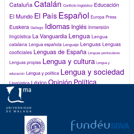
Catalán
Cataluña
Educación
Conflicto lingüístico
Español
El País
El Mundo
Europa Press
Idiomas
Inglés
Euskera
Inmersión
Gallego
Lengua
La Vanguardia
lingüística
Lengua
Lenguas
catalana
Lenguas
Lengua española
Lenguaje
Lenguas de España
cooficiales
Lenguas peninsulares
Lengua y cultura
Lenguas propias
Lengua y
Lengua y sociedad
Lengua y política
educación
Opinión
Política
Léxico
Lingüística
lingüística
Real Academia de la Lengua Española (RAE)
Valenciano
Administrar