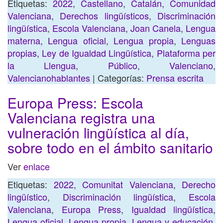
Etiquetas:
2022
,
Castellano
,
Catalán
,
Comunidad
Valenciana
,
Derechos lingüísticos
,
Discriminación
lingüística
,
Escola Valenciana
,
Joan Canela
,
Lengua
materna
,
Lengua oficial
,
Lengua propia
,
Lenguas
propias
,
Ley de Igualdad Lingüística
,
Plataforma per
la Llengua
,
Público
,
Valenciano
,
Valencianohablantes
| Categorías:
Prensa escrita
Europa Press: Escola
Valenciana registra una
vulneración lingüística al día,
sobre todo en el ámbito sanitario
Ver
enlace
Etiquetas:
2022
,
Comunitat Valenciana
,
Derecho
lingüístico
,
Discriminación lingüística
,
Escola
Valenciana
,
Europa Press
,
Igualdad lingüística
,
Lengua oficial
,
Lengua propia
,
Lengua y educación
,