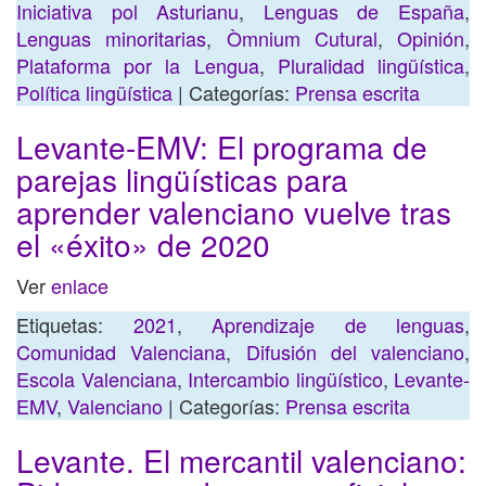
Iniciativa pol Asturianu
,
Lenguas de España
,
Lenguas minoritarias
,
Òmnium Cutural
,
Opinión
,
Plataforma por la Lengua
,
Pluralidad lingüística
,
Política lingüística
| Categorías:
Prensa escrita
Levante-EMV: El programa de
parejas lingüísticas para
aprender valenciano vuelve tras
el «éxito» de 2020
Ver
enlace
Etiquetas:
2021
,
Aprendizaje de lenguas
,
Comunidad Valenciana
,
Difusión del valenciano
,
Escola Valenciana
,
Intercambio lingüístico
,
Levante-
EMV
,
Valenciano
| Categorías:
Prensa escrita
Levante. El mercantil valenciano: