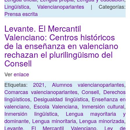
Lingüística
,
Valencianoparlantes
| Categorías:
Prensa escrita
Levante. El Mercantil
Valenciano: Centros históricos
de la enseñanza en valenciano
rechazan el plurilingüismo del
Consell
Ver
enlace
Etiquetas:
2021
,
Alumnos valencianoparlantes
,
Comarcas valencianoparlantes
,
Consell
,
Derechos
lingüísticos
,
Desigualdad lingüística
,
Enseñanza en
valenciano
,
Escola Valenciana
,
Inmersión cultural
,
Inmersión lingüística
,
Lengua mayoritaria y
dominante
,
Lengua minoritaria
,
Lengua minorizada
,
Levante. El Mercantil Valenciano
,
Ley de