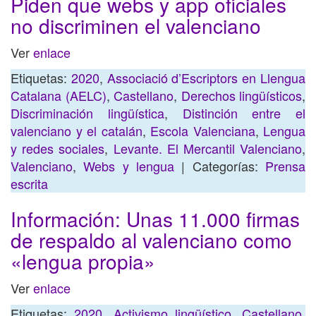
Piden que webs y app oficiales
no discriminen el valenciano
Ver
enlace
Etiquetas:
2020
,
Associació d’Escriptors en Llengua
Catalana (AELC)
,
Castellano
,
Derechos lingüísticos
,
Discriminación lingüística
,
Distinción entre el
valenciano y el catalán
,
Escola Valenciana
,
Lengua
y redes sociales
,
Levante. El Mercantil Valenciano
,
Valenciano
,
Webs y lengua
| Categorías:
Prensa
escrita
Información: Unas 11.000 firmas
de respaldo al valenciano como
«lengua propia»
Ver
enlace
Etiquetas:
2020
,
Activismo lingüístico
,
Castellano
,