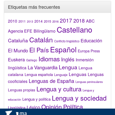
Etiquetas más frecuentes
2017
2018
2010
ABC
2014
2015
2011
2016
2013
Castellano
Bilingüismo
Agencia EFE
Catalán
Cataluña
Educación
Conflicto lingüístico
Español
El País
El Mundo
Europa Press
Idiomas
Inglés
Euskera
Inmersión
Gallego
Lengua
La Vanguardia
lingüística
Lengua
Lenguas
catalana
Lenguas
Lengua española
Lenguaje
Lenguas de España
cooficiales
Lenguas peninsulares
Lengua y cultura
Lenguas propias
Lengua y
Lengua y sociedad
Lengua y política
educación
Opinión
Política
Léxico
Lingüística