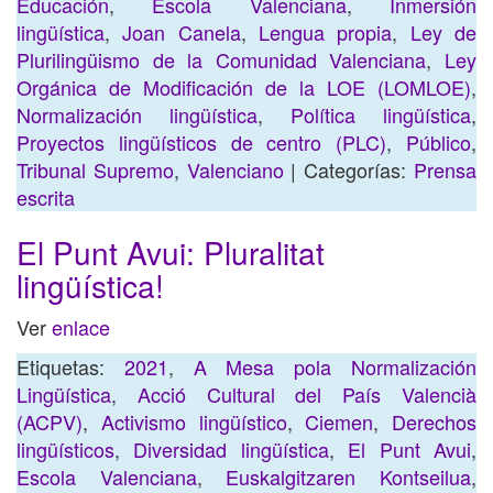
Educación
,
Escola Valenciana
,
Inmersión
lingüística
,
Joan Canela
,
Lengua propia
,
Ley de
Plurilingüismo de la Comunidad Valenciana
,
Ley
Orgánica de Modificación de la LOE (LOMLOE)
,
Normalización lingüística
,
Política lingüística
,
Proyectos lingüísticos de centro (PLC)
,
Público
,
Tribunal Supremo
,
Valenciano
| Categorías:
Prensa
escrita
El Punt Avui: Pluralitat
lingüística!
Ver
enlace
Etiquetas:
2021
,
A Mesa pola Normalización
Lingüística
,
Acció Cultural del País Valencià
(ACPV)
,
Activismo lingüístico
,
Ciemen
,
Derechos
lingüísticos
,
Diversidad lingüística
,
El Punt Avui
,
Escola Valenciana
,
Euskalgitzaren Kontseilua
,