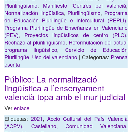
Plurilingüismo
,
Manifiesto ‘Centres pel valencià
,
Normalización lingüística
,
Plurilingüismo
,
Programa
de Educación Plurilingüe e Intercultural (PEPLI)
,
Programa Plurilingüe de Enseñanza en Valenciano
(PEV)
,
Proyectos lingüísticos de centro (PLC)
,
Rechazo al plurilingüismo
,
Reformulación del actual
programa lingüístico
,
Servicio de Educación
Plurilingüe
,
Uso del valenciano
| Categorías:
Prensa
escrita
Público: La normalització
lingüística a l’ensenyament
valencià topa amb el mur judicial
Ver
enlace
Etiquetas:
2021
,
Acció Cultural del País Valencià
(ACPV)
,
Castellano
,
Comunidad Valenciana
,