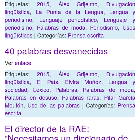
Etiquetas:
2015
,
Álex Grijelmo
,
Divulgación
lingüística
,
La Punta de la Lengua
,
Lengua y
periodismo
,
Lenguaje periodístico
,
Lenguaje y
periodismo
,
Palabras de moda
,
Periodismo
,
Usos
lingüísticos
| Categorías:
Prensa escrita
40 palabras desvanecidas
Ver
enlace
Etiquetas:
2015
,
Álex Grijelmo
,
Divulgación
lingüística
,
El País
,
Elvira Muñoz
,
Lengua y
sociedad
,
Léxico
,
Palabras
,
Palabras de moda
,
Palabras en desuso
,
Palabras raras
,
Pilar García
Moutón
,
Uso de las palabras
| Categorías:
Prensa
escrita
El director de la RAE:
“Necesitamos un diccionario de