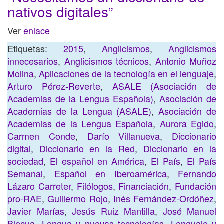
nativos digitales”
Ver
enlace
Etiquetas:
2015
,
Anglicismos
,
Anglicismos
innecesarios
,
Anglicismos técnicos
,
Antonio Muñoz
Molina
,
Aplicaciones de la tecnología en el lenguaje
,
Arturo Pérez-Reverte
,
ASALE (Asociación de
Academias de la Lengua Española)
,
Asociación de
Academias de la Lengua (ASALE)
,
Asociación de
Academias de la Lengua Española
,
Aurora Egido
,
Carmen Conde
,
Darío Villanueva
,
Diccionario
digital
,
Diccionario en la Red
,
Diccionario en la
sociedad
,
El español en América
,
El País
,
El País
Semanal
,
Español en Iberoamérica
,
Fernando
Lázaro Carreter
,
Filólogos
,
Financiación
,
Fundación
pro-RAE
,
Guillermo Rojo
,
Inés Fernández-Ordóñez
,
Javier Marías
,
Jesús Ruiz Mantilla
,
José Manuel
Blecua
,
Lengua y nuevas tecnologías
,
Lenguaje y