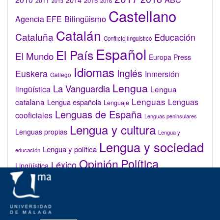
2014
2015
2011
2016
2013
Castellano
Bilingüismo
Agencia EFE
Catalán
Cataluña
Educación
Conflicto lingüístico
Español
El País
El Mundo
Europa Press
Idiomas
Inglés
Euskera
Inmersión
Gallego
Lengua
La Vanguardia
lingüística
Lengua
Lenguas
catalana
Lenguas
Lengua española
Lenguaje
Lenguas de España
cooficiales
Lenguas peninsulares
Lengua y cultura
Lenguas propias
Lengua y
Lengua y sociedad
Lengua y política
educación
Opinión
Política
Léxico
Lingüística
lingüística
Real Academia de la Lengua Española (RAE)
Valenciano