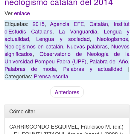
neologismo catalán del 2014
Ver
enlace
Etiquetas:
2015
,
Agencia EFE
,
Catalán
,
Institut
d'Estudis Catalans
,
La Vanguardia
,
Lengua y
actualidad
,
Lengua y sociedad
,
Neologismos
,
Neologismos en catalán
,
Nuevas palabras
,
Nuevos
significados
,
Observatorio de Neología de la
Universidad Pompeu Fabra (UPF)
,
Palabra del Año
,
Palabras de moda
,
Palabras y actualidad
|
Categorías:
Prensa escrita
Anteriores
Cómo citar
CARRISCONDO ESQUIVEL, Francisco M. (dir.)
– EL FOUNTI ZIZAOUI, Amina (coord.) (2008-):