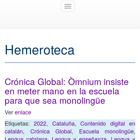
Toggle
navigation
Hemeroteca
Crónica Global: Òmnium insiste
en meter mano en la escuela
para que sea monolingüe
Ver
enlace
Etiquetas:
2022
,
Cataluña
,
Contenido digital en
catalán
,
Crónica Global
,
Escuela monolingüe
,
Lengua catalana
,
Lengua y enseñanza
,
Lengua y