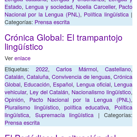
Estado
,
Lengua y sociedad
,
Noelia Carceller
,
Pacto
Nacional por la Lengua (PNL)
,
Política lingüística
|
Categorías:
Prensa escrita
Crónica Global: El trampantojo
lingüístico
Ver
enlace
Etiquetas:
2022
,
Carlos Mármol
,
Castellano
,
Catalán
,
Cataluña
,
Convivencia de lenguas
,
Crónica
Global
,
Educación
,
Español
,
Lengua oficial
,
Lengua
vehicular
,
Ley del Catalán
,
Nacionalismo lingüístico
,
Opinión
,
Pacto Nacional por la Lengua (PNL)
,
Pluralismo lingüístico
,
política educativa
,
Política
lingüística
,
Supremacía lingüística
| Categorías:
Prensa escrita