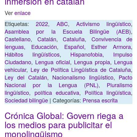
inmersión en catalán
Ver
enlace
Etiquetas:
2022
,
ABC
,
Activismo lingüístico
,
Asamblea por la Escuela Bilingüe (AEB)
,
Castellano
,
Catalán
,
Cataluña
,
Convivencia de
lenguas
,
Educación
,
Español
,
Esther Armora
,
Hábitos lingüísticos
,
Hispanofobia
,
Impulso
Ciudadano
,
Lengua oficial
,
Lengua propia
,
Lengua
vehicular
,
Ley de Política Lingüística de Cataluña
,
Ley del Catalán
,
Nacionalismo lingüístico
,
Pacto
Nacional por la Lengua (PNL)
,
Pluralismo
lingüístico
,
política educativa
,
Política lingüística
,
Sociedad bilingüe
| Categorías:
Prensa escrita
Crónica Global: Govern riega a
los medios para publicitar el
monolingüismo