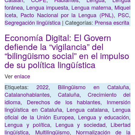
foránea
,
Lengua impuesta
,
Lengua materna
,
Miquel
Iceta
,
Pacto Nacional por la Lengua (PNL)
,
PSC
,
Segregación lingüística
| Categorías:
Prensa escrita
Economía Digital: El Govern
defiende la “vigilancia” del
“bilingüismo social” en el impulso
de su política lingüística
Ver
enlace
Etiquetas:
2022
,
Bilingüismo en Cataluña
,
Catalanohablantes
,
Cataluña
,
Crecimiento del
idioma
,
Derechos de los hablantes
,
Inmersión
lingüística en Cataluña
,
Lengua catalana
,
Lengua
oficial de la Unión Europea
,
Lengua y educación
,
Lengua y política
,
Lengua y sociedad
,
Libertad
lingüística
,
Multilingüismo
,
Normalización de la