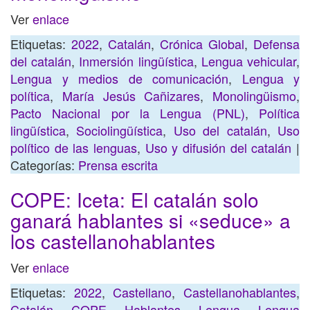
Ver
enlace
Etiquetas:
2022
,
Catalán
,
Crónica Global
,
Defensa
del catalán
,
Inmersión lingüística
,
Lengua vehicular
,
Lengua y medios de comunicación
,
Lengua y
política
,
María Jesús Cañizares
,
Monolingüismo
,
Pacto Nacional por la Lengua (PNL)
,
Política
lingüística
,
Sociolingüística
,
Uso del catalán
,
Uso
político de las lenguas
,
Uso y difusión del catalán
|
Categorías:
Prensa escrita
COPE: Iceta: El catalán solo
ganará hablantes si «seduce» a
los castellanohablantes
Ver
enlace
Etiquetas:
2022
,
Castellano
,
Castellanohablantes
,
Catalán
,
COPE
,
Hablantes
,
Lengua
,
Lengua