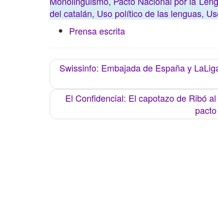
Monolingüismo
,
Pacto Nacional por la Len
del catalán
,
Uso político de las lenguas
,
Uso
Prensa escrita
Swissinfo: Embajada de España y LaLiga 
El Confidencial: El capotazo de Ribó a
pacto 