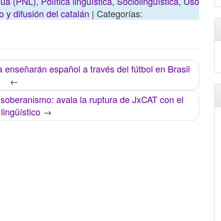
gua (PNL)
,
Política lingüística
,
Sociolingüística
,
Uso
 y difusión del catalán
| Categorías:
enseñarán español a través del fútbol en Brasil
←
l soberanismo: avala la ruptura de JxCAT con el
lingüístico
→