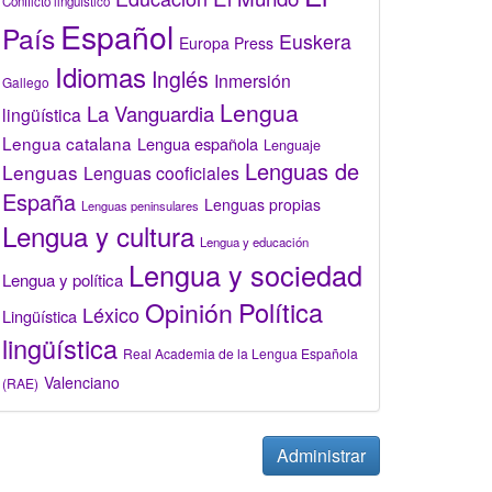
Conflicto lingüístico
Español
País
Euskera
Europa Press
Idiomas
Inglés
Inmersión
Gallego
Lengua
La Vanguardia
lingüística
Lengua catalana
Lengua española
Lenguaje
Lenguas de
Lenguas
Lenguas cooficiales
España
Lenguas propias
Lenguas peninsulares
Lengua y cultura
Lengua y educación
Lengua y sociedad
Lengua y política
Opinión
Política
Léxico
Lingüística
lingüística
Real Academia de la Lengua Española
Valenciano
(RAE)
Administrar