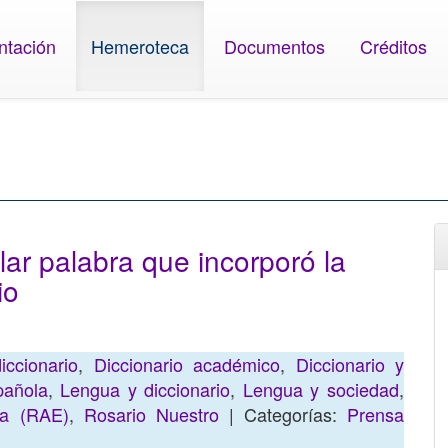
ntación
Hemeroteca
Documentos
Créditos
lar palabra que incorporó la
io
iccionario
,
Diccionario académico
,
Diccionario y
pañola
,
Lengua y diccionario
,
Lengua y sociedad
,
la (RAE)
,
Rosario Nuestro
| Categorías:
Prensa