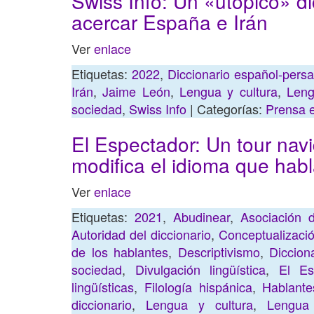
Swiss Info: Un «utópico» d
acercar España e Irán
Ver
enlace
Etiquetas:
2022
,
Diccionario español-pers
Irán
,
Jaime León
,
Lengua y cultura
,
Leng
sociedad
,
Swiss Info
| Categorías:
Prensa e
El Espectador: Un tour nav
modifica el idioma que ha
Ver
enlace
Etiquetas:
2021
,
Abudinear
,
Asociación 
Autoridad del diccionario
,
Conceptualizació
de los hablantes
,
Descriptivismo
,
Diccion
sociedad
,
Divulgación lingüística
,
El Es
lingüísticas
,
Filología hispánica
,
Hablante
diccionario
,
Lengua y cultura
,
Lengua 