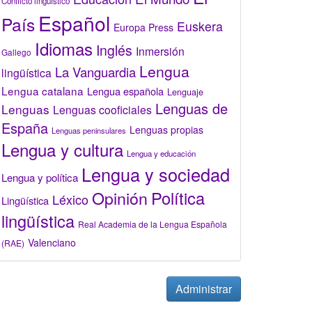
Conflicto lingüístico
Español
País
Euskera
Europa Press
Idiomas
Inglés
Inmersión
Gallego
Lengua
La Vanguardia
lingüística
Lengua catalana
Lengua española
Lenguaje
Lenguas de
Lenguas
Lenguas cooficiales
España
Lenguas propias
Lenguas peninsulares
Lengua y cultura
Lengua y educación
Lengua y sociedad
Lengua y política
Opinión
Política
Léxico
Lingüística
lingüística
Real Academia de la Lengua Española
Valenciano
(RAE)
Administrar