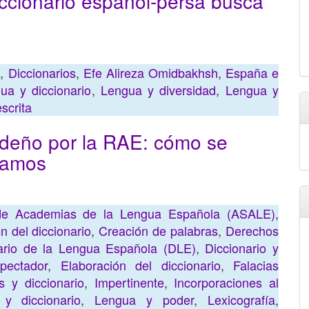
iccionario español-persa busca
a
,
Diccionarios
,
Efe Alireza Omidbakhsh
,
España e
ua y diccionario
,
Lengua y diversidad
,
Lengua y
scrita
ideño por la RAE: cómo se
blamos
de Academias de la Lengua Española (ASALE)
,
n del diccionario
,
Creación de palabras
,
Derechos
ario de la Lengua Española (DLE)
,
Diccionario y
pectador
,
Elaboración del diccionario
,
Falacias
s y diccionario
,
Impertinente
,
Incorporaciones al
y diccionario
,
Lengua y poder
,
Lexicografía
,