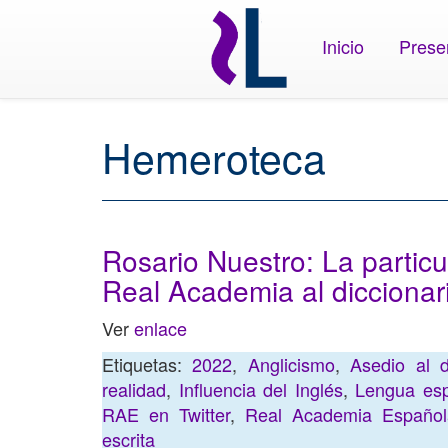
Inicio
Prese
Hemeroteca
Rosario Nuestro: La particu
Real Academia al diccionar
Ver
enlace
Etiquetas:
2022
,
Anglicismo
,
Asedio al d
realidad
,
Influencia del Inglés
,
Lengua es
RAE en Twitter
,
Real Academia Españo
escrita