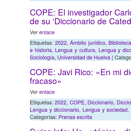
COPE: El investigador Carlo
de su ‘Diccionario de Cate
Ver
enlace
Etiquetas:
2022
,
Ámbito jurídico
,
Bibliotec
e historia
,
Lengua y cultura
,
Lengua y dicc
Sociología
,
Universidad de Huelva
| Catego
COPE: Javi Rico: «En mi dic
fracaso»
Ver
enlace
Etiquetas:
2022
,
COPE
,
Diccionario
,
Diccio
Lengua y diccionario
,
Lengua y sociedad
,
Categorías:
Prensa escrita