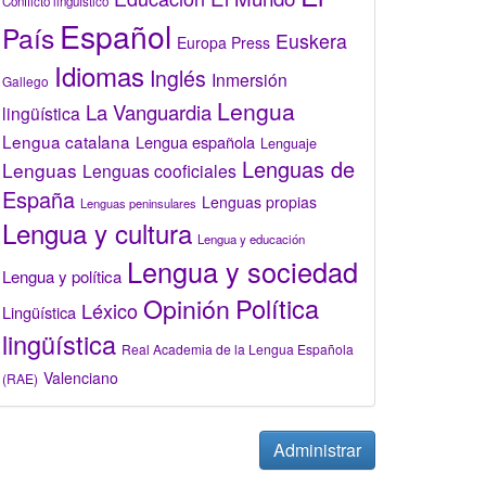
Conflicto lingüístico
Español
País
Euskera
Europa Press
Idiomas
Inglés
Inmersión
Gallego
Lengua
La Vanguardia
lingüística
Lengua catalana
Lengua española
Lenguaje
Lenguas de
Lenguas
Lenguas cooficiales
España
Lenguas propias
Lenguas peninsulares
Lengua y cultura
Lengua y educación
Lengua y sociedad
Lengua y política
Opinión
Política
Léxico
Lingüística
lingüística
Real Academia de la Lengua Española
Valenciano
(RAE)
Administrar