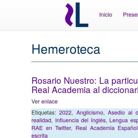
Inicio
Prese
Hemeroteca
Rosario Nuestro: La particu
Real Academia al diccionar
Ver
enlace
Etiquetas:
2022
,
Anglicismo
,
Asedio al d
realidad
,
Influencia del Inglés
,
Lengua es
RAE en Twitter
,
Real Academia Españo
escrita