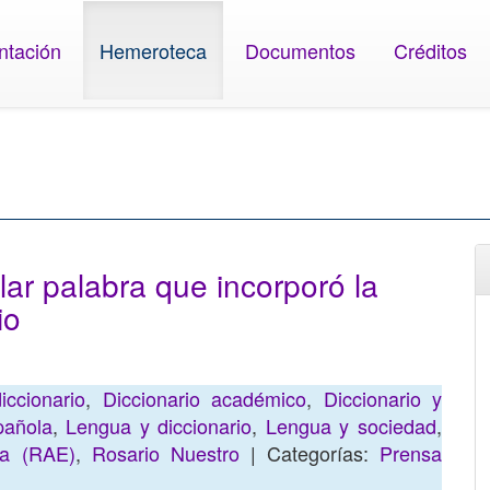
ntación
Hemeroteca
Documentos
Créditos
lar palabra que incorporó la
io
iccionario
,
Diccionario académico
,
Diccionario y
pañola
,
Lengua y diccionario
,
Lengua y sociedad
,
la (RAE)
,
Rosario Nuestro
| Categorías:
Prensa