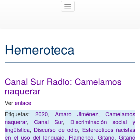
Toggle
navigation
Hemeroteca
Canal Sur Radio: Camelamos
naquerar
Ver
enlace
Etiquetas:
2020
,
Amaro Jiménez
,
Camelamos
naquerar
,
Canal Sur
,
Discriminación social y
lingüística
,
Discurso de odio
,
Estereotipos racistas
en el uso del lenguaje
,
Flamenco
,
Gitano
,
Gitano