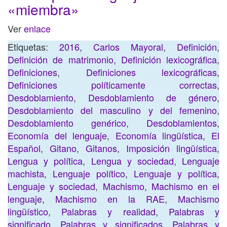
«miembra»
Ver
enlace
Etiquetas:
2016
,
Carlos Mayoral
,
Definición
,
Definición de matrimonio
,
Definición lexicográfica
,
Definiciones
,
Definiciones lexicográficas
,
Definiciones políticamente correctas
,
Desdoblamiento
,
Desdoblamiento de género
,
Desdoblamiento del masculino y del femenino
,
Desdoblamiento genérico
,
Desdoblamientos
,
Economía del lenguaje
,
Economía lingüística
,
El
Español
,
Gitano
,
Gitanos
,
Imposición lingüística
,
Lengua y política
,
Lengua y sociedad
,
Lenguaje
machista
,
Lenguaje político
,
Lenguaje y política
,
Lenguaje y sociedad
,
Machismo
,
Machismo en el
lenguaje
,
Machismo en la RAE
,
Machismo
lingüístico
,
Palabras y realidad
,
Palabras y
significado
,
Palabras y significados
,
Palabras y