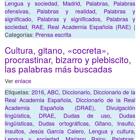
Lengua y sociedad
,
Madrid
,
Palabras
,
Palabras
ofensivas
,
Palabras y realidad
,
Palabras y
significado
,
Palabras y significados
,
Palabras y
sociedad
,
RAE
,
Real Academia Española (RAE)
|
Categorías:
Prensa escrita
Cultura, gitano, «cocreta»,
procrastinar, bizarro y plebiscito,
las palabras más buscadas
Ver
enlace
Etiquetas:
2016
,
ABC
,
Diccionario
,
Diccionario de la
Real Academia Española
,
Diccionario de la Real
Academia Española (DRAE)
,
Divulgación
lingüística
,
DRAE
,
Dudas de uso
,
Dudas
lingüísticas
,
Dudas ortográficas
,
Gitano
,
Insulto
,
Insultos
,
Jesús García Calero
,
Lengua y cultura
,
Lengua y sociedad
,
Mariano Rajoy
,
Palabras
,