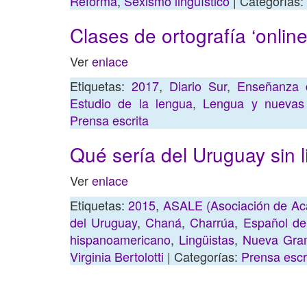
Reforma
,
Sexismo lingüístico
| Categorías:
Clases de ortografía ‘online
Ver
enlace
Etiquetas:
2017
,
Diario Sur
,
Enseñanza 
Estudio de la lengua
,
Lengua y nuevas 
Prensa escrita
Qué sería del Uruguay sin l
Ver
enlace
Etiquetas:
2015
,
ASALE (Asociación de Ac
del Uruguay
,
Chaná
,
Charrúa
,
Español de
hispanoamericano
,
Lingüistas
,
Nueva Gram
Virginia Bertolotti
| Categorías:
Prensa escr