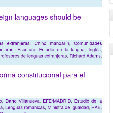
reign languages should be
s extranjeras
,
Chino mandarín
,
Comunidades
njeras
,
Escritura
,
Estudio de la lengua
,
Inglés
,
rofesores de lenguas extranjeras
,
Richard Adams
,
orma constitucional para el
o
,
Darío Villanueva
,
EFE/MADRID
,
Estudio de la
la
,
Lenguas románicas
,
Ministra de Igualdad
,
RAE
,