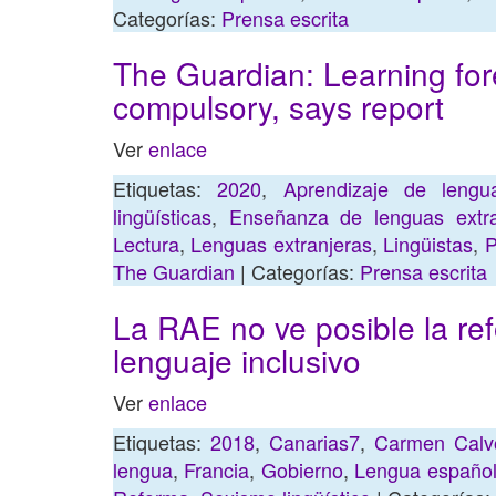
Categorías:
Prensa escrita
The Guardian: Learning fo
compulsory, says report
Ver
enlace
Etiquetas:
2020
,
Aprendizaje de lengua
lingüísticas
,
Enseñanza de lenguas extra
Lectura
,
Lenguas extranjeras
,
Lingüistas
,
P
The Guardian
| Categorías:
Prensa escrita
La RAE no ve posible la ref
lenguaje inclusivo
Ver
enlace
Etiquetas:
2018
,
Canarias7
,
Carmen Calv
lengua
,
Francia
,
Gobierno
,
Lengua españo