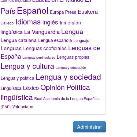
Conflicto lingüístico
Español
País
Euskera
Europa Press
Idiomas
Inglés
Inmersión
Gallego
Lengua
La Vanguardia
lingüística
Lengua catalana
Lengua española
Lenguaje
Lenguas de
Lenguas
Lenguas cooficiales
España
Lenguas propias
Lenguas peninsulares
Lengua y cultura
Lengua y educación
Lengua y sociedad
Lengua y política
Opinión
Política
Léxico
Lingüística
lingüística
Real Academia de la Lengua Española
Valenciano
(RAE)
Administrar