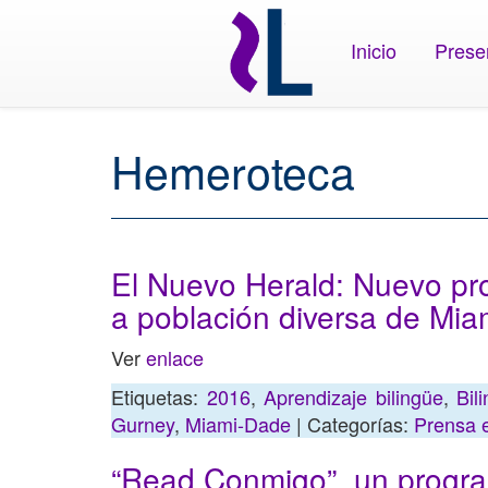
Inicio
Prese
Hemeroteca
El Nuevo Herald: Nuevo pr
a población diversa de Mi
Ver
enlace
Etiquetas:
2016
,
Aprendizaje bilingüe
,
Bil
Gurney
,
Miami-Dade
| Categorías:
Prensa e
“Read Conmigo”, un progra