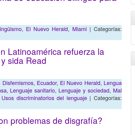
lingüismo
,
El Nuevo Herald
,
Miami
| Categorías:
n Latinoamérica refuerza la
H y sida Read
,
Disfemismos
,
Ecuador
,
El Nuevo Herald
,
Lengua
nsa
,
Lenguaje sanitario
,
Lenguaje y sociedad
,
Mal
,
Usos discriminatorios del lenguaje
| Categorías:
on problemas de disgrafía?