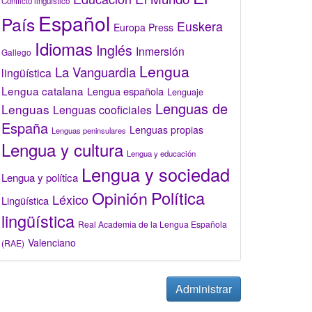
Conflicto lingüístico
Español
País
Euskera
Europa Press
Idiomas
Inglés
Inmersión
Gallego
Lengua
La Vanguardia
lingüística
Lengua catalana
Lengua española
Lenguaje
Lenguas de
Lenguas
Lenguas cooficiales
España
Lenguas propias
Lenguas peninsulares
Lengua y cultura
Lengua y educación
Lengua y sociedad
Lengua y política
Opinión
Política
Léxico
Lingüística
lingüística
Real Academia de la Lengua Española
Valenciano
(RAE)
Administrar