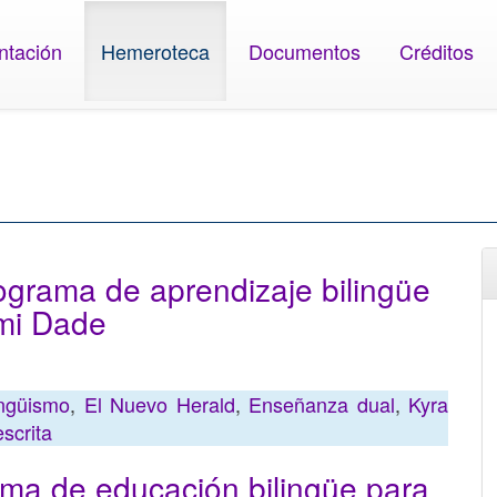
ntación
Hemeroteca
Documentos
Créditos
ograma de aprendizaje bilingüe
ami Dade
ingüismo
,
El Nuevo Herald
,
Enseñanza dual
,
Kyra
scrita
ma de educación bilingüe para