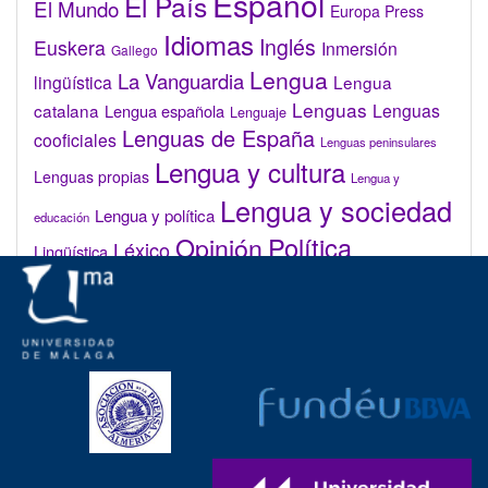
Español
El País
El Mundo
Europa Press
Idiomas
Inglés
Euskera
Inmersión
Gallego
Lengua
La Vanguardia
lingüística
Lengua
Lenguas
catalana
Lenguas
Lengua española
Lenguaje
Lenguas de España
cooficiales
Lenguas peninsulares
Lengua y cultura
Lenguas propias
Lengua y
Lengua y sociedad
Lengua y política
educación
Opinión
Política
Léxico
Lingüística
lingüística
Real Academia de la Lengua Española (RAE)
Valenciano
Administrar