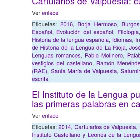
Cartularios de Valpuesta: c
Ver
enlace
Etiquetas:
2016
,
Borja Hermoso
,
Burgos
Español
,
Evolución del español
,
Filología
Historia de la lengua española
,
Idiomas
,
I
de Historia de la Lengua de La Rioja
,
Jos
Lenguas romances
,
Pablo Molinero
,
Pala
vestigios del castellano
,
Ramón Menénde
(RAE)
,
Santa María de Valpuesta
,
Saturni
escrita
El Instituto de la Lengua p
las primeras palabras en c
Ver
enlace
Etiquetas:
2014
,
Cartularios de Valpuesta
,
Instituto Castellano y Leonés de la Lengu