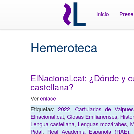
Inicio
Prese
Hemeroteca
ElNacional.cat: ¿Dónde y c
castellana?
Ver
enlace
Etiquetas:
2022
,
Cartularios de Valpues
Elnacional.cat
,
Glosas Emilianenses
,
Histo
Lengua castellana
,
Lenguas mozárabes
,
M
Pidal
,
Real Academia Española (RAE)
,