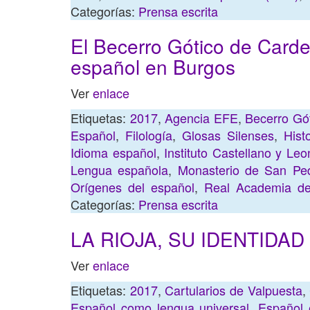
Categorías:
Prensa escrita
El Becerro Gótico de Carde
español en Burgos
Ver
enlace
Etiquetas:
2017
,
Agencia EFE
,
Becerro Gó
Español
,
Filología
,
Glosas Silenses
,
Hist
Idioma español
,
Instituto Castellano y Le
Lengua española
,
Monasterio de San Pe
Orígenes del español
,
Real Academia de
Categorías:
Prensa escrita
LA RIOJA, SU IDENTIDA
Ver
enlace
Etiquetas:
2017
,
Cartularios de Valpuesta
,
Español como lengua universal
,
Español 