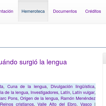
ntación
Hemeroteca
Documentos
Créditos
uándo surgió la lengua
ta
,
Cuna de la lengua
,
Divulgación lingüística
,
ria de la lengua
,
Investigadores
,
Latín
,
Latín vulgar
,
arc Pons
,
Origen de la lengua
,
Ramón Menéndez
Reinos cristianos
,
Valle Alto del Ebro
,
Vasco
|