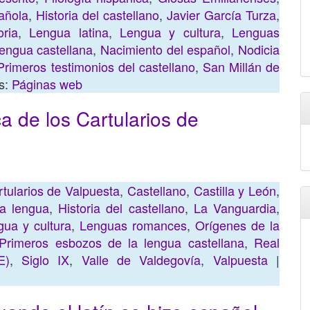
añola
,
Historia del castellano
,
Javier García Turza
,
ria
,
Lengua latina
,
Lengua y cultura
,
Lenguas
lengua castellana
,
Nacimiento del español
,
Nodicia
Primeros testimonios del castellano
,
San Millán de
s:
Páginas web
ica de los Cartularios de
tularios de Valpuesta
,
Castellano
,
Castilla y León
,
la lengua
,
Historia del castellano
,
La Vanguardia
,
gua y cultura
,
Lenguas romances
,
Orígenes de la
Primeros esbozos de la lengua castellana
,
Real
E)
,
Siglo IX
,
Valle de Valdegovía
,
Valpuesta
|