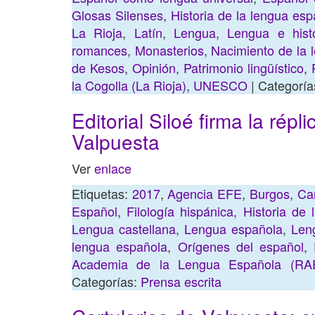
Glosas Silenses
,
Historia de la lengua esp
La Rioja
,
Latín
,
Lengua
,
Lengua e histo
romances
,
Monasterios
,
Nacimiento de la 
de Kesos
,
Opinión
,
Patrimonio lingüístico
,
la Cogolla (La Rioja)
,
UNESCO
| Categoría
Editorial Siloé firma la répl
Valpuesta
Ver
enlace
Etiquetas:
2017
,
Agencia EFE
,
Burgos
,
Car
Español
,
Filología hispánica
,
Historia de 
Lengua castellana
,
Lengua española
,
Len
lengua española
,
Orígenes del español
,
Academia de la Lengua Española (RA
Categorías:
Prensa escrita