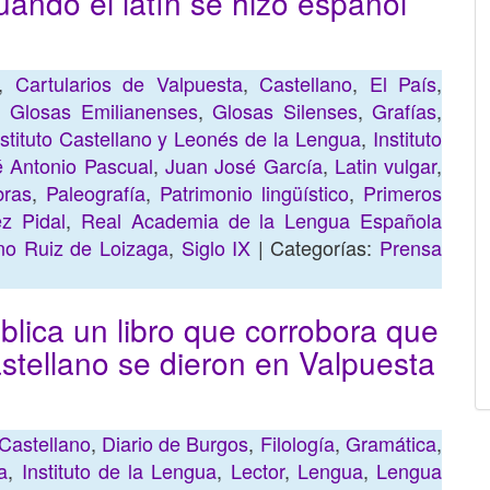
uando el latín se hizo español
,
Cartularios de Valpuesta
,
Castellano
,
El País
,
,
Glosas Emilianenses
,
Glosas Silenses
,
Grafías
,
nstituto Castellano y Leonés de la Lengua
,
Instituto
é Antonio Pascual
,
Juan José García
,
Latin vulgar
,
bras
,
Paleografía
,
Patrimonio lingüístico
,
Primeros
z Pidal
,
Real Academia de la Lengua Española
no Ruiz de Loizaga
,
Siglo IX
| Categorías:
Prensa
ublica un libro que corrobora que
astellano se dieron en Valpuesta
Castellano
,
Diario de Burgos
,
Filología
,
Gramática
,
a
,
Instituto de la Lengua
,
Lector
,
Lengua
,
Lengua