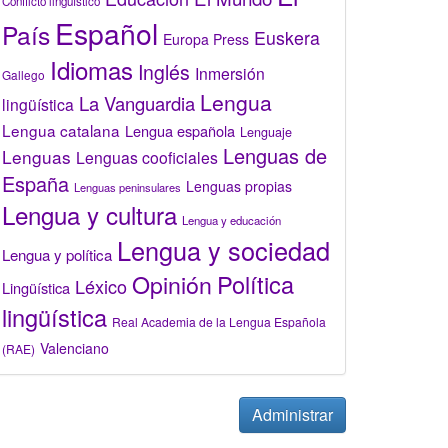
Conflicto lingüístico
Español
País
Euskera
Europa Press
Idiomas
Inglés
Inmersión
Gallego
Lengua
La Vanguardia
lingüística
Lengua catalana
Lengua española
Lenguaje
Lenguas de
Lenguas
Lenguas cooficiales
España
Lenguas propias
Lenguas peninsulares
Lengua y cultura
Lengua y educación
Lengua y sociedad
Lengua y política
Opinión
Política
Léxico
Lingüística
lingüística
Real Academia de la Lengua Española
Valenciano
(RAE)
Administrar