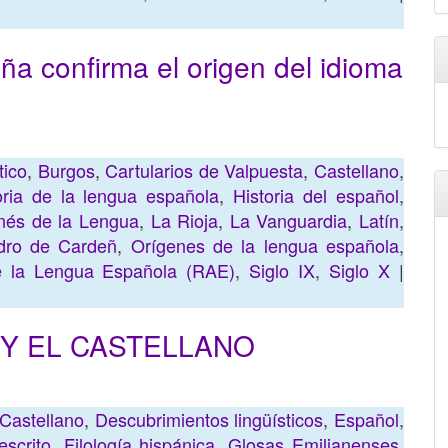
ña confirma el origen del idioma
tico
,
Burgos
,
Cartularios de Valpuesta
,
Castellano
,
oria de la lengua española
,
Historia del español
,
onés de la Lengua
,
La Rioja
,
La Vanguardia
,
Latín
,
dro de Cardeñ
,
Orígenes de la lengua española
,
 la Lengua Española (RAE)
,
Siglo IX
,
Siglo X
|
D Y EL CASTELLANO
Castellano
,
Descubrimientos lingüísticos
,
Español
,
escrito
,
Filología hispánica
,
Glosas Emilianenses
,