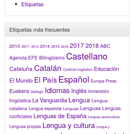
Etiquetas
Etiquetas más frecuentes
2017
2018
2010
ABC
2014
2015
2011
2016
2013
Castellano
Bilingüismo
Agencia EFE
Catalán
Cataluña
Educación
Conflicto lingüístico
Español
El País
El Mundo
Europa Press
Idiomas
Inglés
Euskera
Inmersión
Gallego
Lengua
La Vanguardia
lingüística
Lengua
Lenguas
catalana
Lenguas
Lengua española
Lenguaje
Lenguas de España
cooficiales
Lenguas peninsulares
Lengua y cultura
Lenguas propias
Lengua y