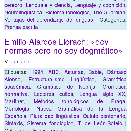
cerebro
,
Lenguaje y ciencia
,
Lenguaje y cognición
,
Neurolingüística
,
Sistema fonológico
,
The Guardian
,
Ventajas del aprendizaje de lenguas
| Categorías:
Prensa escrita
Emilio Alarcos Llorach: «doy
normas pero no soy dogmático»
Ver
enlace
Etiquetas:
1994
,
ABC
,
Asturias
,
Bable
,
Dámaso
Alonso
,
Estructuralismo lingüístico
,
Gramática
académica
,
Gramática de Nebrija
,
Gramática
normativa
,
Lectores cultos
,
Lengua siglo XX
,
Martinet
,
Métodos fonológicos de Praga
,
Morfología
,
Nueva Gramática de la Lengua
Española
,
Pluralidad lingüística
,
Quinto centenario
,
Sintaxis
,
Sistema fonológico
,
T. de León-Sotelo
|
Categorías:
Prensa escrita