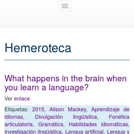
Toggle
navigation
Hemeroteca
What happens in the brain when
you learn a language?
Ver
enlace
Etiquetas:
2015
,
Alison Mackey
,
Aprendizaje de
idiomas
,
Divulgación lingüística
,
Fonética
articulatoria
,
Gramática
,
Habilidades idiomáticas
,
Investigación lingüística
,
Lengua artificial
,
Lengua y