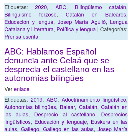
Etiquetas:
2020
,
ABC
,
Bilingüismo catalán
,
Bilingüismo forzoso
,
Catalán en Baleares
,
Educación y lengua
,
Josep María Aguiló
,
Lengua
Catalana y Literatura
,
Política y lengua
| Categorías:
Prensa escrita
ABC: Hablamos Español
denuncia ante Celaá que se
desprecia el castellano en las
autonomías bilingües
Ver
enlace
Etiquetas:
2019
,
ABC
,
Adoctrinamiento lingüístico
,
Autonomías bilingües
,
Balear
,
Catalán
,
Catalán en
las aulas
,
Desprecio al castellano
,
Desprecios
lingüísticos
,
Educación y lenguaje
,
Euskera en las
aulas
,
Gallego
,
Gallego en las aulas
,
Josep María