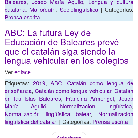
Baleares
,
Josep María Aguiló
,
Lengua y cultura
catalana
,
Mallorquín
,
Sociolingüística
| Categorías:
Prensa escrita
ABC: La futura Ley de
Educación de Baleares prevé
que el catalán siga siendo la
lengua vehicular en los colegios
Ver
enlace
Etiquetas:
2019
,
ABC
,
Catalán como lengua de
enseñanza
,
Catalán como lengua vehicular
,
Catalán
en las Islas Baleares
,
Francina Armengol
,
Josep
María Aguiló
,
Normalización lingüística
,
Normalización lingüística balear
,
Normalización
lingüística del catalán
| Categorías:
Prensa escrita
Anteriores