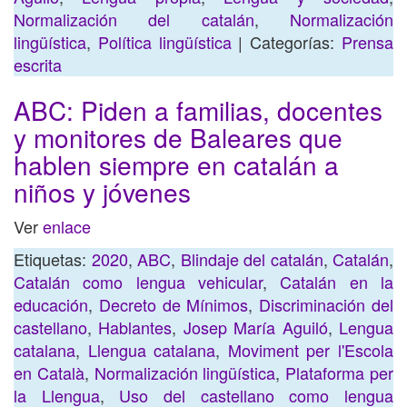
Normalización del catalán
,
Normalización
lingüística
,
Política lingüística
| Categorías:
Prensa
escrita
ABC: Piden a familias, docentes
y monitores de Baleares que
hablen siempre en catalán a
niños y jóvenes
Ver
enlace
Etiquetas:
2020
,
ABC
,
Blindaje del catalán
,
Catalán
,
Catalán como lengua vehicular
,
Catalán en la
educación
,
Decreto de Mínimos
,
Discriminación del
castellano
,
Hablantes
,
Josep María Aguiló
,
Lengua
catalana
,
Llengua catalana
,
Moviment per l'Escola
en Català
,
Normalización lingüística
,
Plataforma per
la Llengua
,
Uso del castellano como lengua