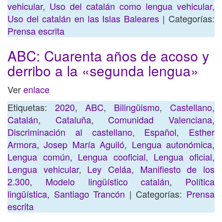
vehicular
,
Uso del catalán como lengua vehicular
,
Uso del catalán en las Islas Baleares
| Categorías:
Prensa escrita
ABC: Cuarenta años de acoso y
derribo a la «segunda lengua»
Ver
enlace
Etiquetas:
2020
,
ABC
,
Bilingüismo
,
Castellano
,
Catalán
,
Cataluña
,
Comunidad Valenciana
,
Discriminación al castellano
,
Español
,
Esther
Armora
,
Josep María Aguiló
,
Lengua autonómica
,
Lengua común
,
Lengua cooficial
,
Lengua oficial
,
Lengua vehicular
,
Ley Celáa
,
Manifiesto de los
2.300
,
Modelo lingüístico catalán
,
Política
lingüística
,
Santiago Trancón
| Categorías:
Prensa
escrita