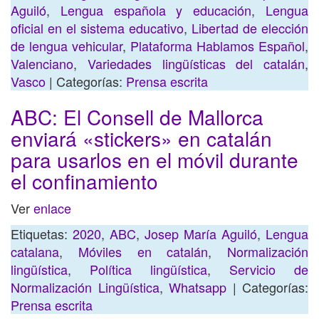
Aguiló
,
Lengua española y educación
,
Lengua
oficial en el sistema educativo
,
Libertad de elección
de lengua vehicular
,
Plataforma Hablamos Español
,
Valenciano
,
Variedades lingüísticas del catalán
,
Vasco
| Categorías:
Prensa escrita
ABC: El Consell de Mallorca
enviará «stickers» en catalán
para usarlos en el móvil durante
el confinamiento
Ver
enlace
Etiquetas:
2020
,
ABC
,
Josep María Aguiló
,
Lengua
catalana
,
Móviles en catalán
,
Normalización
lingüística
,
Política lingüística
,
Servicio de
Normalización Lingüística
,
Whatsapp
| Categorías:
Prensa escrita