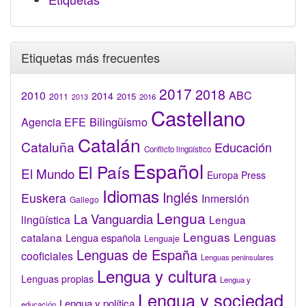
Etiquetas más frecuentes
2017
2018
2010
ABC
2014
2015
2011
2016
2013
Castellano
Bilingüismo
Agencia EFE
Catalán
Cataluña
Educación
Conflicto lingüístico
Español
El País
El Mundo
Europa Press
Idiomas
Inglés
Euskera
Inmersión
Gallego
Lengua
La Vanguardia
lingüística
Lengua
Lenguas
catalana
Lenguas
Lengua española
Lenguaje
Lenguas de España
cooficiales
Lenguas peninsulares
Lengua y cultura
Lenguas propias
Lengua y
Lengua y sociedad
Lengua y política
educación