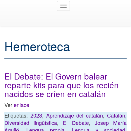
Toggle
navigation
Hemeroteca
El Debate: El Govern balear
reparte kits para que los recién
nacidos se críen en catalán
Ver
enlace
Etiquetas:
2023
,
Aprendizaje del catalán
,
Catalán
,
Diversidad lingüística
,
El Debate
,
Josep María
Aguiló
,
Lengua propia
,
Lengua y sociedad
,