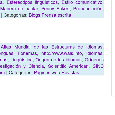
ca
,
Estereotipos lingüísticos
,
Estilo comunicativo
,
,
Manera de hablar
,
Penny Eckert
,
Pronunciación
,
| Categorías:
Blogs
,
Prensa escrita
,
Atlas Mundial de las Estructuras de Idiomas
,
enguas
,
Fonemas
,
http://www.wals.info
,
Idiomas
,
anas
,
Lingüística
,
Origen de los idiomas
,
Orígenes
estigación y Ciencia
,
Scientific American
,
SINC
as)
| Categorías:
Páginas web
,
Revistas