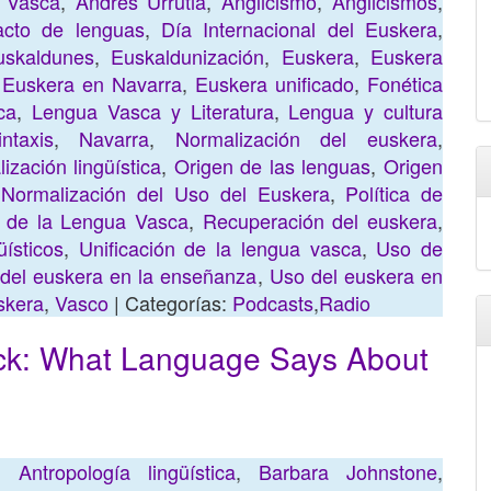
 Vasca
,
Andrés Urrutia
,
Anglicismo
,
Anglicismos
,
acto de lenguas
,
Día Internacional del Euskera
,
uskaldunes
,
Euskaldunización
,
Euskera
,
Euskera
,
Euskera en Navarra
,
Euskera unificado
,
Fonética
ca
,
Lengua Vasca y Literatura
,
Lengua y cultura
ntaxis
,
Navarra
,
Normalización del euskera
,
ización lingüística
,
Origen de las lenguas
,
Origen
Normalización del Uso del Euskera
,
Política de
 de la Lengua Vasca
,
Recuperación del euskera
,
üísticos
,
Unificación de la lengua vasca
,
Uso de
del euskera en la enseñanza
,
Uso del euskera en
skera
,
Vasco
| Categorías:
Podcasts
,
Radio
ock: What Language Says About
,
Antropología lingüística
,
Barbara Johnstone
,