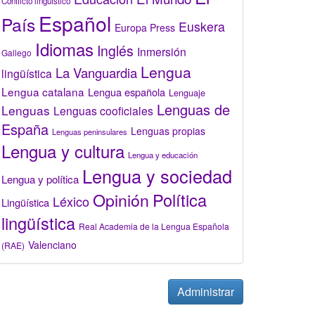
Conflicto lingüístico
Español
País
Euskera
Europa Press
Idiomas
Inglés
Inmersión
Gallego
Lengua
La Vanguardia
lingüística
Lengua catalana
Lengua española
Lenguaje
Lenguas de
Lenguas
Lenguas cooficiales
España
Lenguas propias
Lenguas peninsulares
Lengua y cultura
Lengua y educación
Lengua y sociedad
Lengua y política
Opinión
Política
Léxico
Lingüística
lingüística
Real Academia de la Lengua Española
Valenciano
(RAE)
Administrar