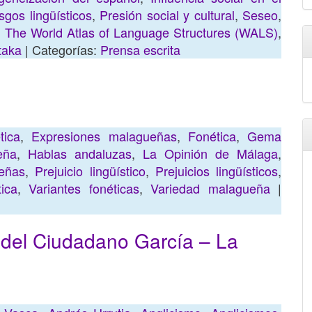
sgos lingüísticos
,
Presión social y cultural
,
Seseo
,
,
The World Atlas of Language Structures (WALS)
,
taka
| Categorías:
Prensa escrita
tica
,
Expresiones malagueñas
,
Fonética
,
Gema
eña
,
Hablas andaluzas
,
La Opinión de Málaga
,
eñas
,
Prejuicio lingüístico
,
Prejuicios lingüísticos
,
tica
,
Variantes fonéticas
,
Variedad malagueña
|
 del Ciudadano García – La