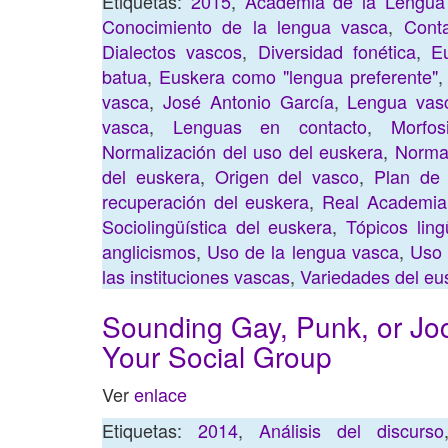
Etiquetas:
2015
,
Academia de la Lengua
Conocimiento de la lengua vasca
,
Cont
Dialectos vascos
,
Diversidad fonética
,
E
batua
,
Euskera como "lengua preferente"
vasca
,
José Antonio García
,
Lengua vas
vasca
,
Lenguas en contacto
,
Morfosi
Normalización del uso del euskera
,
Normal
del euskera
,
Origen del vasco
,
Plan de 
recuperación del euskera
,
Real Academia
Sociolingüística del euskera
,
Tópicos ling
anglicismos
,
Uso de la lengua vasca
,
Uso 
las instituciones vascas
,
Variedades del eu
Sounding Gay, Punk, or J
Your Social Group
Ver
enlace
Etiquetas:
2014
,
Análisis del discurso