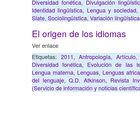
Diversidad fonética
,
Divulgación lingüísti
Identidad lingüística
,
Lengua y sociedad
Slate
,
Sociolingüística
,
Variación lingüística
El origen de los idiomas
Ver enlace
Etiquetas:
2011
,
Antropología
,
Artículo
Diversidad fonética
,
Evolución de las l
Lengua materna
,
Lenguas
,
Lenguas afric
del lenguaje
,
Q.D. Atkinson
,
Revista Inv
(Servicio de información y noticias científic