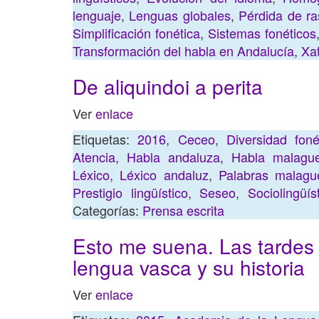
lenguaje
,
Lenguas globales
,
Pérdida de ra
Simplificación fonética
,
Sistemas fonéticos
Transformación del habla en Andalucía
,
Xa
De aliquindoi a perita
Ver
enlace
Etiquetas:
2016
,
Ceceo
,
Diversidad foné
Atencia
,
Habla andaluza
,
Habla malagu
Léxico
,
Léxico andaluz
,
Palabras malagu
Prestigio lingüístico
,
Seseo
,
Sociolingüís
Categorías:
Prensa escrita
Esto me suena. Las tardes
lengua vasca y su historia
Ver
enlace