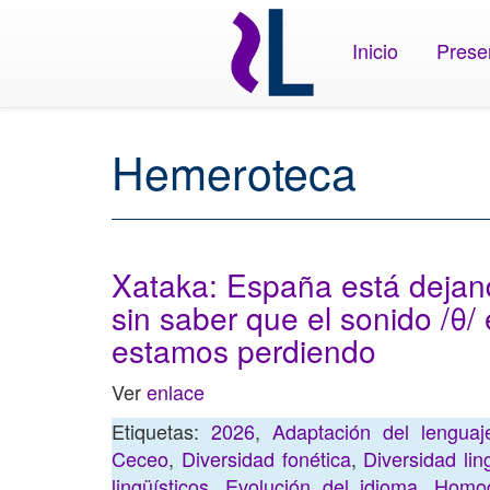
Inicio
Prese
Hemeroteca
Xataka: España está dejan
sin saber que el sonido /θ/
estamos perdiendo
Ver
enlace
Etiquetas:
2026
,
Adaptación del lenguaj
Ceceo
,
Diversidad fonética
,
Diversidad lin
lingüísticos
,
Evolución del idioma
,
Homog