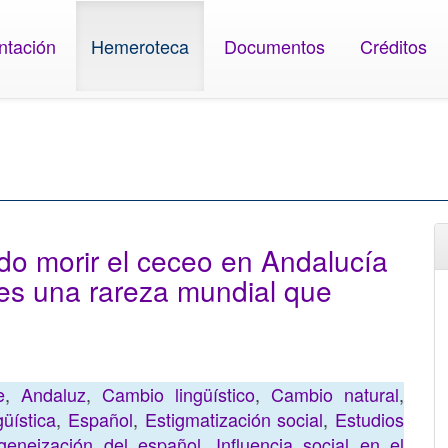
ntación
Hemeroteca
Documentos
Créditos
do morir el ceceo en Andalucía
 es una rareza mundial que
e
,
Andaluz
,
Cambio lingüístico
,
Cambio natural
,
güística
,
Español
,
Estigmatización social
,
Estudios
eneización del español
,
Influencia social en el