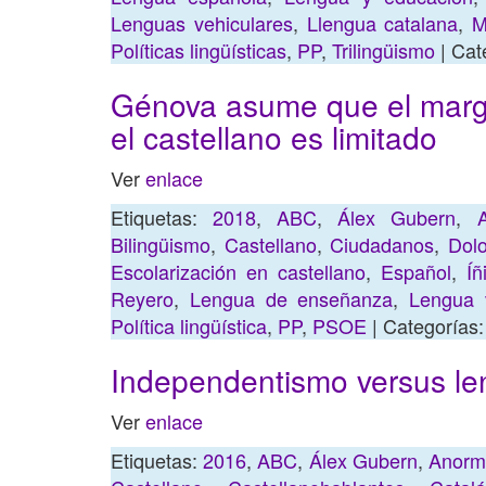
Lenguas vehiculares
,
Llengua catalana
,
M
Políticas lingüísticas
,
PP
,
Trilingüismo
| Cat
Génova asume que el marg
el castellano es limitado
Ver
enlace
Etiquetas:
2018
,
ABC
,
Álex Gubern
,
Bilingüismo
,
Castellano
,
Ciudadanos
,
Dolo
Escolarización en castellano
,
Español
,
Í
Reyero
,
Lengua de enseñanza
,
Lengua v
Política lingüística
,
PP
,
PSOE
| Categorías
Independentismo versus l
Ver
enlace
Etiquetas:
2016
,
ABC
,
Álex Gubern
,
Anorma