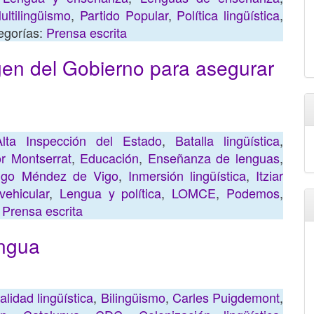
ultilingüismo
,
Partido Popular
,
Política lingüística
,
egorías:
Prensa escrita
en del Gobierno para asegurar
Alta Inspección del Estado
,
Batalla lingüística
,
r Montserrat
,
Educación
,
Enseñanza de lenguas
,
ñigo Méndez de Vigo
,
Inmersión lingüística
,
Itziar
ehicular
,
Lengua y política
,
LOMCE
,
Podemos
,
:
Prensa escrita
engua
lidad lingüística
,
Bilingüismo
,
Carles Puigdemont
,