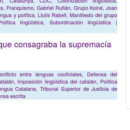
án
,
Catalunya
,
CDC
,
Colonización lingüística
,
ms
,
Franquismo
,
Gabriel Rufián
,
Grupo Koiné
,
Joan
ngua y política
,
Lluiís Rabell
,
Manifiesto del grupo
Política lingüística
,
Subordinación lingüística
|
que consagraba la supremacía
onflicto entre lenguas cooficiales
,
Defensa del
atalán
,
Imposición lingüística del catalán
,
Política
engua Catalana
,
Tribunal Superior de Justicia de
nsa escrita