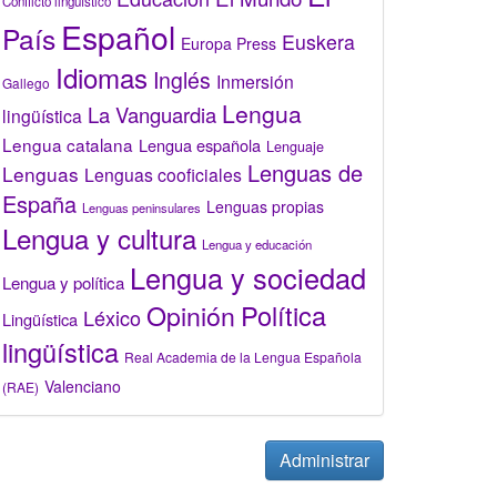
Conflicto lingüístico
Español
País
Euskera
Europa Press
Idiomas
Inglés
Inmersión
Gallego
Lengua
La Vanguardia
lingüística
Lengua catalana
Lengua española
Lenguaje
Lenguas de
Lenguas
Lenguas cooficiales
España
Lenguas propias
Lenguas peninsulares
Lengua y cultura
Lengua y educación
Lengua y sociedad
Lengua y política
Opinión
Política
Léxico
Lingüística
lingüística
Real Academia de la Lengua Española
Valenciano
(RAE)
Administrar