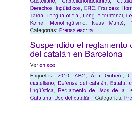
Castellano
,
Castellanohablantes
,
Catal
Derechos lingüísticos
,
ERC
,
Francesc Ho
Tardá
,
Lengua oficial
,
Lengua territorial
,
Le
Koiné
,
Monolingüismo
,
Neus Munté
,
Categorías:
Prensa escrita
Suspendido el reglamento 
del catalán en Barcelona
Ver
enlace
Etiquetas:
2010
,
ABC
,
Álex Gubern
,
C
castellano
,
Defensa del catalán
,
Estatut c
lingüística
,
Reglamento de Usos de la L
Cataluña
,
Uso del catalán
| Categorías:
Pre