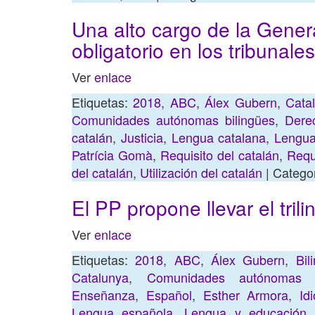
Una alto cargo de la Genera
obligatorio en los tribunales
Ver
enlace
Etiquetas:
2018
,
ABC
,
Álex Gubern
,
Cata
Comunidades autónomas bilingües
,
Derec
catalán
,
Justicia
,
Lengua catalana
,
Lengua
Patrícia Gomà
,
Requisito del catalán
,
Requi
del catalán
,
Utilización del catalán
| Catego
El PP propone llevar el tril
Ver
enlace
Etiquetas:
2018
,
ABC
,
Álex Gubern
,
Bil
Catalunya
,
Comunidades autónomas b
Enseñanza
,
Español
,
Esther Armora
,
Id
Lengua española
,
Lengua y educación