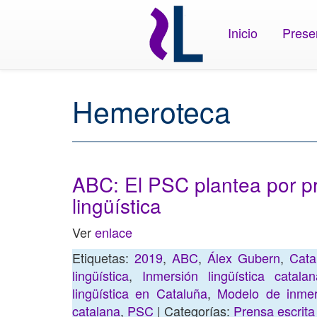
Inicio
Prese
Hemeroteca
ABC: El PSC plantea por pr
lingüística
Ver
enlace
Etiquetas:
2019
,
ABC
,
Álex Gubern
,
Cata
lingüística
,
Inmersión lingüística catalan
lingüística en Cataluña
,
Modelo de inmers
catalana
,
PSC
| Categorías:
Prensa escrita