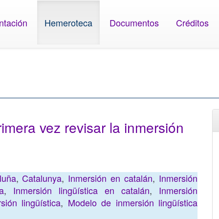
ntación
Hemeroteca
Documentos
Créditos
imera vez revisar la inmersión
luña
,
Catalunya
,
Inmersión en catalán
,
Inmersión
a
,
Inmersión lingüística en catalán
,
Inmersión
ión lingüística
,
Modelo de inmersión lingüística