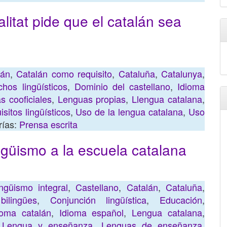
litat pide que el catalán sea
lán
,
Catalán como requisito
,
Cataluña
,
Catalunya
,
hos lingüísticos
,
Dominio del castellano
,
Idioma
s cooficiales
,
Lenguas propias
,
Llengua catalana
,
sitos lingüísticos
,
Uso de la lengua catalana
,
Uso
rías:
Prensa escrita
ingüismo a la escuela catalana
ingüismo integral
,
Castellano
,
Catalán
,
Cataluña
,
ilingües
,
Conjunción lingüística
,
Educación
,
ioma catalán
,
Idioma español
,
Lengua catalana
,
,
Lengua y enseñanza
,
Lenguas de enseñanza
,