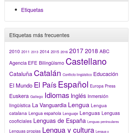
Etiquetas
Etiquetas más frecuentes
2017
2018
2010
ABC
2014
2015
2011
2016
2013
Castellano
Bilingüismo
Agencia EFE
Catalán
Cataluña
Educación
Conflicto lingüístico
Español
El País
El Mundo
Europa Press
Idiomas
Inglés
Euskera
Inmersión
Gallego
Lengua
La Vanguardia
lingüística
Lengua
Lenguas
catalana
Lenguas
Lengua española
Lenguaje
Lenguas de España
cooficiales
Lenguas peninsulares
Lengua y cultura
Lenguas propias
Lengua y