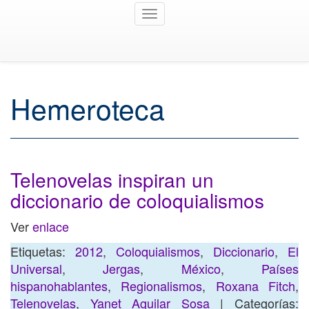
Toggle
navigation
Hemeroteca
Telenovelas inspiran un
diccionario de coloquialismos
Ver
enlace
Etiquetas:
2012
,
Coloquialismos
,
Diccionario
,
El
Universal
,
Jergas
,
México
,
Países
hispanohablantes
,
Regionalismos
,
Roxana Fitch
,
Telenovelas
,
Yanet Aguilar Sosa
| Categorías: