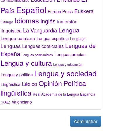
Conflicto lingüístico
Español
País
Euskera
Europa Press
Idiomas
Inglés
Inmersión
Gallego
Lengua
La Vanguardia
lingüística
Lengua catalana
Lengua española
Lenguaje
Lenguas de
Lenguas
Lenguas cooficiales
España
Lenguas propias
Lenguas peninsulares
Lengua y cultura
Lengua y educación
Lengua y sociedad
Lengua y política
Opinión
Política
Léxico
Lingüística
lingüística
Real Academia de la Lengua Española
Valenciano
(RAE)
Administrar