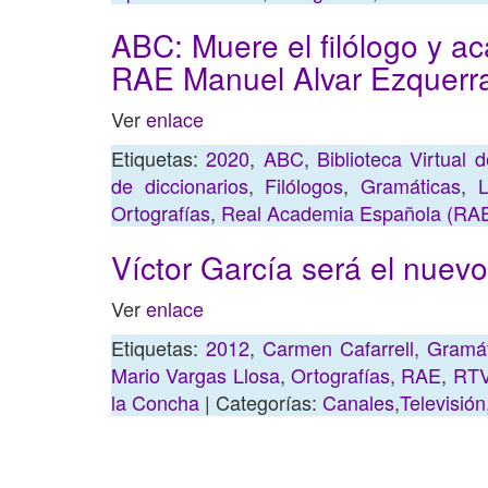
ABC: Muere el filólogo y a
RAE Manuel Alvar Ezquerr
Ver
enlace
Etiquetas:
2020
,
ABC
,
Biblioteca Virtual 
de diccionarios
,
Filólogos
,
Gramáticas
,
L
Ortografías
,
Real Academia Española (RA
Víctor García será el nuevo
Ver
enlace
Etiquetas:
2012
,
Carmen Cafarrell
,
Gramát
Mario Vargas Llosa
,
Ortografías
,
RAE
,
RTV
la Concha
| Categorías:
Canales
,
Televisión