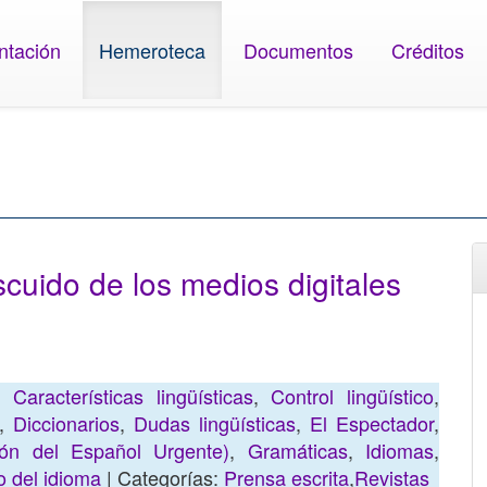
ntación
Hemeroteca
Documentos
Créditos
cuido de los medios digitales
,
Características lingüísticas
,
Control lingüístico
,
,
Diccionarios
,
Dudas lingüísticas
,
El Espectador
,
ón del Español Urgente)
,
Gramáticas
,
Idiomas
,
o del idioma
| Categorías:
Prensa escrita
,
Revistas