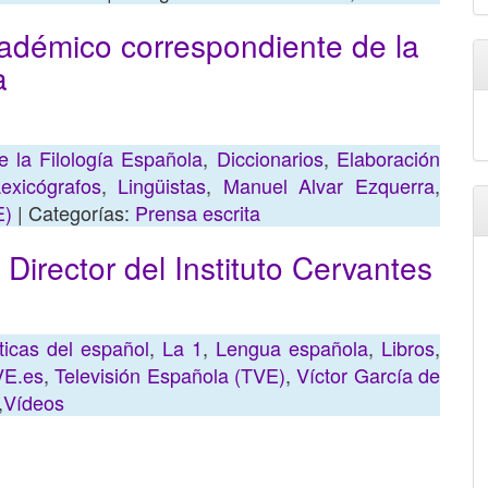
cadémico correspondiente de la
a
de la Filología Española
,
Diccionarios
,
Elaboración
exicógrafos
,
Lingüistas
,
Manuel Alvar Ezquerra
,
E)
| Categorías:
Prensa escrita
 Director del Instituto Cervantes
icas del español
,
La 1
,
Lengua española
,
Libros
,
E.es
,
Televisión Española (TVE)
,
Víctor García de
,
Vídeos