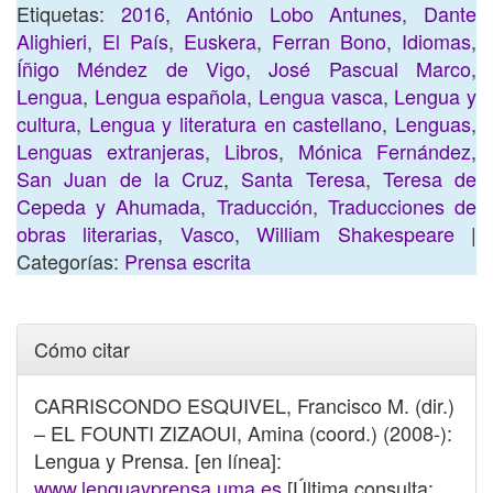
Etiquetas:
2016
,
António Lobo Antunes
,
Dante
Alighieri
,
El País
,
Euskera
,
Ferran Bono
,
Idiomas
,
Íñigo Méndez de Vigo
,
José Pascual Marco
,
Lengua
,
Lengua española
,
Lengua vasca
,
Lengua y
cultura
,
Lengua y literatura en castellano
,
Lenguas
,
Lenguas extranjeras
,
Libros
,
Mónica Fernández
,
San Juan de la Cruz
,
Santa Teresa
,
Teresa de
Cepeda y Ahumada
,
Traducción
,
Traducciones de
obras literarias
,
Vasco
,
William Shakespeare
|
Categorías:
Prensa escrita
Cómo citar
CARRISCONDO ESQUIVEL, Francisco M. (dir.)
– EL FOUNTI ZIZAOUI, Amina (coord.) (2008-):
Lengua y Prensa. [en línea]:
www.lenguayprensa.uma.es
[Última consulta: