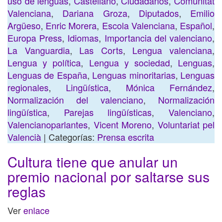
uso de lenguas
,
Castellano
,
Ciudadanos
,
Comunitat
Valenciana
,
Dariana Groza
,
Diputados
,
Emilio
Argüeso
,
Enric Morera
,
Escola Valenciana
,
Español
,
Europa Press
,
Idiomas
,
Importancia del valenciano
,
La Vanguardia
,
Las Corts
,
Lengua valenciana
,
Lengua y política
,
Lengua y sociedad
,
Lenguas
,
Lenguas de España
,
Lenguas minoritarias
,
Lenguas
regionales
,
Lingüística
,
Mónica Fernández
,
Normalización del valenciano
,
Normalización
lingüística
,
Parejas lingüísticas
,
Valenciano
,
Valencianoparlantes
,
Vicent Moreno
,
Voluntariat pel
Valencià
| Categorías:
Prensa escrita
Cultura tiene que anular un
premio nacional por saltarse sus
reglas
Ver
enlace