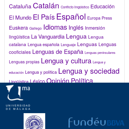
Catalán
Cataluña
Educación
Conflicto lingüístico
Español
El País
El Mundo
Europa Press
Idiomas
Inglés
Euskera
Inmersión
Gallego
Lengua
La Vanguardia
lingüística
Lengua
Lenguas
catalana
Lenguas
Lengua española
Lenguaje
Lenguas de España
cooficiales
Lenguas peninsulares
Lengua y cultura
Lenguas propias
Lengua y
Lengua y sociedad
Lengua y política
educación
Opinión
Política
Léxico
Lingüística
lingüística
Real Academia de la Lengua Española (RAE)
Valenciano
Administrar