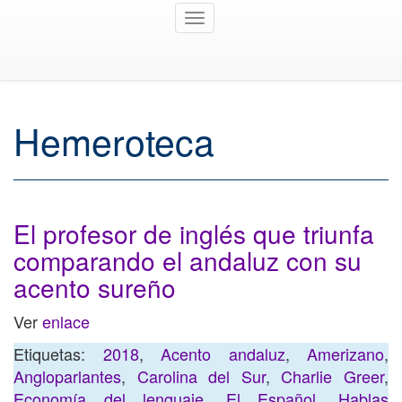
Toggle
navigation
Hemeroteca
El profesor de inglés que triunfa
comparando el andaluz con su
acento sureño
Ver
enlace
Etiquetas:
2018
,
Acento andaluz
,
Amerizano
,
Angloparlantes
,
Carolina del Sur
,
Charlie Greer
,
Economía del lenguaje
,
El Español
,
Hablas