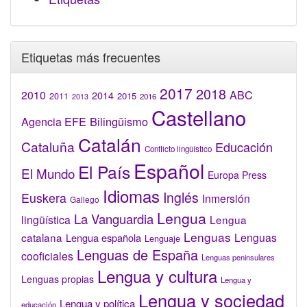
Etiquetas más frecuentes
2017
2018
2010
ABC
2014
2015
2011
2016
2013
Castellano
Bilingüismo
Agencia EFE
Catalán
Cataluña
Educación
Conflicto lingüístico
Español
El País
El Mundo
Europa Press
Idiomas
Inglés
Euskera
Inmersión
Gallego
Lengua
La Vanguardia
lingüística
Lengua
Lenguas
catalana
Lenguas
Lengua española
Lenguaje
Lenguas de España
cooficiales
Lenguas peninsulares
Lengua y cultura
Lenguas propias
Lengua y
Lengua y sociedad
Lengua y política
educación