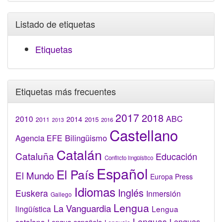
Listado de etiquetas
Etiquetas
Etiquetas más frecuentes
2017
2018
2010
ABC
2014
2015
2011
2016
2013
Castellano
Bilingüismo
Agencia EFE
Catalán
Cataluña
Educación
Conflicto lingüístico
Español
El País
El Mundo
Europa Press
Idiomas
Inglés
Euskera
Inmersión
Gallego
Lengua
La Vanguardia
lingüística
Lengua
Lenguas
catalana
Lenguas
Lengua española