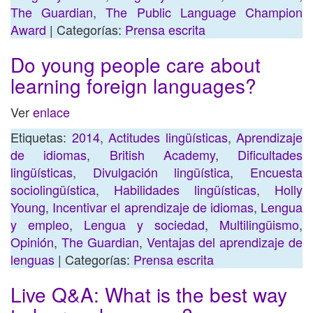
The Guardian
,
The Public Language Champion
Award
| Categorías:
Prensa escrita
Do young people care about
learning foreign languages?
Ver
enlace
Etiquetas:
2014
,
Actitudes lingüísticas
,
Aprendizaje
de idiomas
,
British Academy
,
Dificultades
lingüísticas
,
Divulgación lingüística
,
Encuesta
sociolingüística
,
Habilidades lingüísticas
,
Holly
Young
,
Incentivar el aprendizaje de idiomas
,
Lengua
y empleo
,
Lengua y sociedad
,
Multilingüismo
,
Opinión
,
The Guardian
,
Ventajas del aprendizaje de
lenguas
| Categorías:
Prensa escrita
Live Q&A: What is the best way