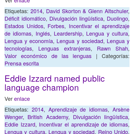
Ver
enlace
Etiquetas:
2014
,
David Skorton & Glenn Altschuler
,
Déficit idiomático
,
Divulgación lingüística
,
Duolingo
,
Estados Unidos
,
Forbes
,
Incentivar el aprendizaje
de idiomas
,
Inglés
,
Leardership
,
Lengua y cultura
,
Lengua y economía
,
Lengua y sociedad
,
Lengua y
tecnologías
,
Lenguas extranjeras
,
Rawn Shah
,
Valor económico de las lenguas
| Categorías:
Prensa escrita
Eddie Izzard named public
language champion
Ver
enlace
Etiquetas:
2014
,
Aprendizaje de idiomas
,
Arsène
Wenger
,
British Academy
,
Divulgación lingüística
,
Eddie Izzard
,
Incentivar el aprendizaje de idiomas
,
Lengua y cultura
,
Lengua y sociedad
,
Reino Unido
,