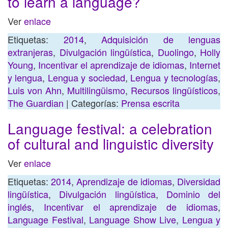
to learn a language?
Ver
enlace
Etiquetas:
2014
,
Adquisición de lenguas
extranjeras
,
Divulgación lingüística
,
Duolingo
,
Holly
Young
,
Incentivar el aprendizaje de idiomas
,
Internet
y lengua
,
Lengua y sociedad
,
Lengua y tecnologías
,
Luis von Ahn
,
Multilingüismo
,
Recursos lingüísticos
,
The Guardian
| Categorías:
Prensa escrita
Language festival: a celebration
of cultural and linguistic diversity
Ver
enlace
Etiquetas:
2014
,
Aprendizaje de idiomas
,
Diversidad
lingüística
,
Divulgación lingüística
,
Dominio del
inglés
,
Incentivar el aprendizaje de idiomas
,
Language Festival
,
Language Show Live
,
Lengua y