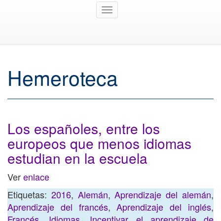
Toggle
navigation
Hemeroteca
Los españoles, entre los
europeos que menos idiomas
estudian en la escuela
Ver
enlace
Etiquetas:
2016
,
Alemán
,
Aprendizaje del alemán
,
Aprendizaje del francés
,
Aprendizaje del inglés
,
Francés
,
Idiomas
,
Incentivar el aprendizaje de