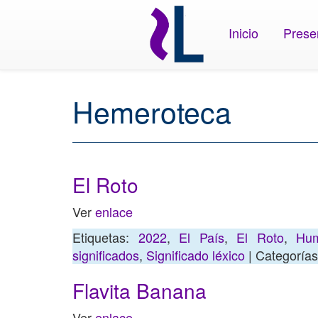
Inicio
Prese
Hemeroteca
El Roto
Ver
enlace
Etiquetas:
2022
,
El País
,
El Roto
,
Hum
significados
,
Significado léxico
| Categoría
Flavita Banana
Ver
enlace