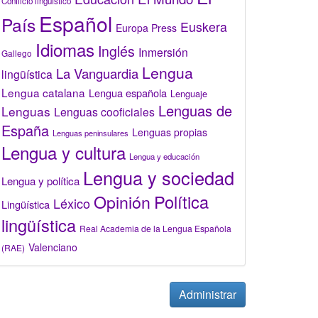
Conflicto lingüístico
Español
País
Euskera
Europa Press
Idiomas
Inglés
Inmersión
Gallego
Lengua
La Vanguardia
lingüística
Lengua catalana
Lengua española
Lenguaje
Lenguas de
Lenguas
Lenguas cooficiales
España
Lenguas propias
Lenguas peninsulares
Lengua y cultura
Lengua y educación
Lengua y sociedad
Lengua y política
Opinión
Política
Léxico
Lingüística
lingüística
Real Academia de la Lengua Española
Valenciano
(RAE)
Administrar