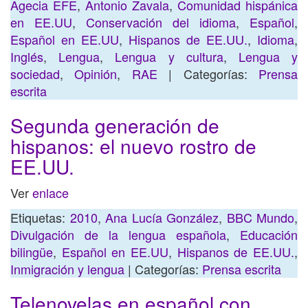
Agecia EFE
,
Antonio Zavala
,
Comunidad hispánica
en EE.UU
,
Conservación del idioma
,
Español
,
Español en EE.UU
,
Hispanos de EE.UU.
,
Idioma
,
Inglés
,
Lengua
,
Lengua y cultura
,
Lengua y
sociedad
,
Opinión
,
RAE
| Categorías:
Prensa
escrita
Segunda generación de
hispanos: el nuevo rostro de
EE.UU.
Ver
enlace
Etiquetas:
2010
,
Ana Lucía González
,
BBC Mundo
,
Divulgación de la lengua española
,
Educación
bilingüe
,
Español en EE.UU
,
Hispanos de EE.UU.
,
Inmigración y lengua
| Categorías:
Prensa escrita
Telenovelas en español con