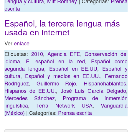
Lengua y cultura
,
Mitt Romney
| Categorías:
Prensa
escrita
Español, la tercera lengua más
usada en internet
Ver
enlace
Etiquetas:
2010
,
Agencia EFE
,
Conservación del
idioma
,
El español en la red
,
Español como
segunda lengua
,
Español en EE.UU
,
Español y
cultura
,
Español y medios en EE.UU.
,
Fernando
Rodríguez
,
Guillermo Rojo
,
Hispanohablantes
,
Hispanos de EE.UU.
,
José Luis García Delgado
,
Mercedes Sánchez
,
Programa de inmersión
lingüística
,
Terra Network USA
,
Vanguardia
(México)
| Categorías:
Prensa escrita