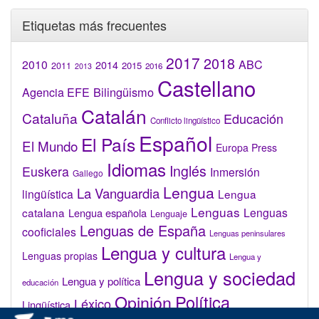
Etiquetas más frecuentes
2017
2018
2010
ABC
2014
2015
2011
2016
2013
Castellano
Bilingüismo
Agencia EFE
Catalán
Cataluña
Educación
Conflicto lingüístico
Español
El País
El Mundo
Europa Press
Idiomas
Inglés
Euskera
Inmersión
Gallego
Lengua
La Vanguardia
lingüística
Lengua
Lenguas
catalana
Lenguas
Lengua española
Lenguaje
Lenguas de España
cooficiales
Lenguas peninsulares
Lengua y cultura
Lenguas propias
Lengua y
Lengua y sociedad
Lengua y política
educación
Opinión
Política
Léxico
Lingüística