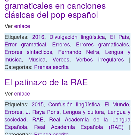
gramaticales en canciones
clásicas del pop español
Ver
enlace
Etiquetas:
2016
,
Divulgación lingüística
,
El País
,
Error gramatical
,
Errores
,
Errores gramaticales
,
Errores sintácticos
,
Fernando Neira
,
Lengua y
música
,
Música
,
Verbos
,
Verbos irregulares
|
Categorías:
Prensa escrita
El patinazo de la RAE
Ver
enlace
Etiquetas:
2015
,
Confusión lingüística
,
El Mundo
,
Errores
,
J. Raya Pons
,
Lengua y cultura
,
Lengua y
sociedad
,
RAE
,
Real Academia de la Lengua
Española
,
Real Academia Española (RAE)
|
Categorías:
Prensa escrita