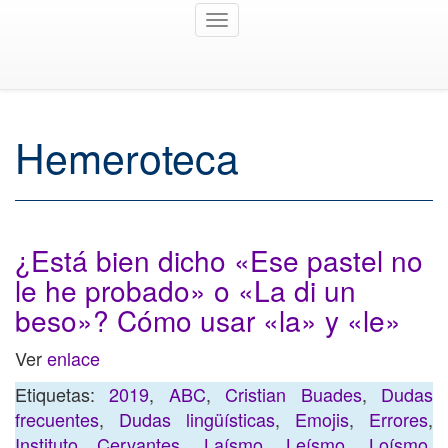
Toggle
navigation
Hemeroteca
¿Está bien dicho «Ese pastel no
le he probado» o «La di un
beso»? Cómo usar «la» y «le»
Ver
enlace
Etiquetas:
2019
,
ABC
,
Cristian Buades
,
Dudas
frecuentes
,
Dudas lingüísticas
,
Emojis
,
Errores
,
Instituto Cervantes
,
Laísmo
,
Leísmo
,
Loísmo
,