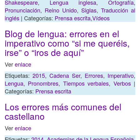
Shakespeare
,
Lengua inglesa
,
Ortografía
,
Pronunciación
,
Reino Unido
,
Siglas
,
Traducción al
inglés
| Categorías:
Prensa escrita
,
Vídeos
Blog de lengua: errores en el
imperativo como “si me queréis,
irse” o “iros de aquí”
Ver
enlace
Etiquetas:
2015
,
Cadena Ser
,
Errores
,
Imperativo
,
Lengua
,
Pronombres
,
Tiempos verbales
,
Verbos
|
Categorías:
Prensa escrita
Los errores más comunes del
castellano
Ver
enlace
Etiquetas:
2014
,
Academias de la Lengua Española
,