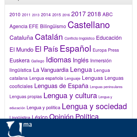
2017
2018
2010
ABC
2014
2015
2011
2016
2013
Castellano
Bilingüismo
Agencia EFE
Catalán
Cataluña
Educación
Conflicto lingüístico
Español
El País
El Mundo
Europa Press
Idiomas
Inglés
Euskera
Inmersión
Gallego
Lengua
La Vanguardia
lingüística
Lengua
Lenguas
catalana
Lenguas
Lengua española
Lenguaje
Lenguas de España
cooficiales
Lenguas peninsulares
Lengua y cultura
Lenguas propias
Lengua y
Lengua y sociedad
Lengua y política
educación
Opinión
Política
Léxico
Lingüística
lingüística
Real Academia de la Lengua Española (RAE)
Valenciano