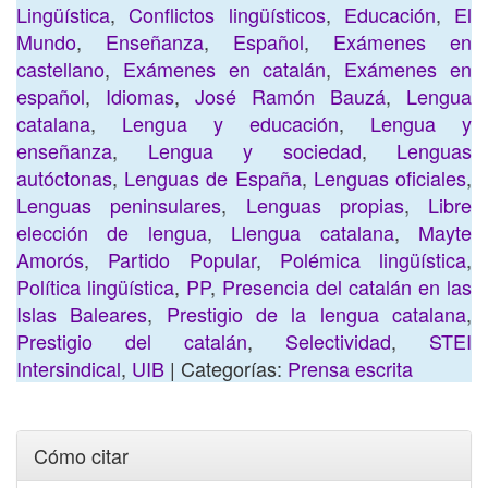
Lingüística
,
Conflictos lingüísticos
,
Educación
,
El
Mundo
,
Enseñanza
,
Español
,
Exámenes en
castellano
,
Exámenes en catalán
,
Exámenes en
español
,
Idiomas
,
José Ramón Bauzá
,
Lengua
catalana
,
Lengua y educación
,
Lengua y
enseñanza
,
Lengua y sociedad
,
Lenguas
autóctonas
,
Lenguas de España
,
Lenguas oficiales
,
Lenguas peninsulares
,
Lenguas propias
,
Libre
elección de lengua
,
Llengua catalana
,
Mayte
Amorós
,
Partido Popular
,
Polémica lingüística
,
Política lingüística
,
PP
,
Presencia del catalán en las
Islas Baleares
,
Prestigio de la lengua catalana
,
Prestigio del catalán
,
Selectividad
,
STEI
Intersindical
,
UIB
| Categorías:
Prensa escrita
Cómo citar