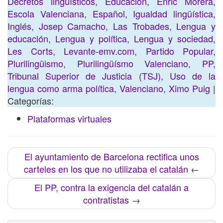
Decretos lingüísticos
,
Educación
,
Enric Morera
,
Escola Valenciana
,
Español
,
Igualdad lingüística
,
Inglés
,
Josep Camacho
,
Las Trobades
,
Lengua y
educación
,
Lengua y política
,
Lengua y sociedad
,
Les Corts
,
Levante-emv.com
,
Partido Popular
,
Plurilingüismo
,
Plurilingüísmo Valenciano
,
PP
,
Tribunal Superior de Justicia (TSJ)
,
Uso de la
lengua como arma política
,
Valenciano
,
Ximo Puig
|
Categorías:
Plataformas virtuales
El ayuntamiento de Barcelona rectifica unos
carteles en los que no utilizaba el catalán
←
El PP, contra la exigencia del catalán a
contratistas
→