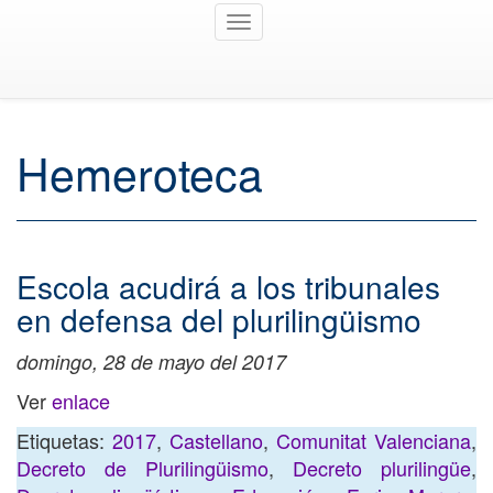
Toggle
navigation
Hemeroteca
Escola acudirá a los tribunales
en defensa del plurilingüismo
domingo, 28 de mayo del 2017
Ver
enlace
Etiquetas:
2017
,
Castellano
,
Comunitat Valenciana
,
Decreto de Plurilingüismo
,
Decreto plurilingüe
,