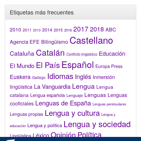
Etiquetas más frecuentes
2017
2018
2010
ABC
2014
2015
2011
2016
2013
Castellano
Bilingüismo
Agencia EFE
Catalán
Cataluña
Educación
Conflicto lingüístico
Español
El País
El Mundo
Europa Press
Idiomas
Inglés
Euskera
Inmersión
Gallego
Lengua
La Vanguardia
lingüística
Lengua
Lenguas
catalana
Lenguas
Lengua española
Lenguaje
Lenguas de España
cooficiales
Lenguas peninsulares
Lengua y cultura
Lenguas propias
Lengua y
Lengua y sociedad
Lengua y política
educación
Opinión
Política
Léxico
Lingüística