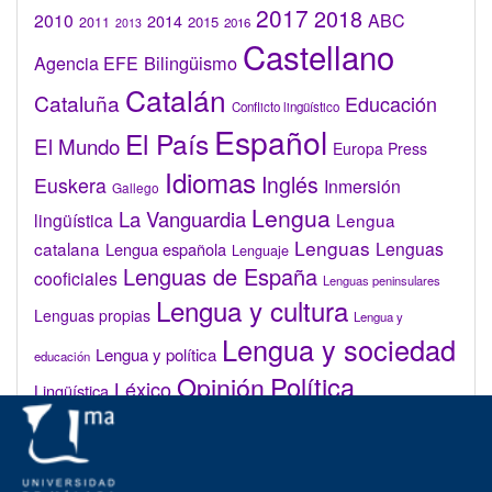
2017
2018
2010
ABC
2014
2015
2011
2016
2013
Castellano
Bilingüismo
Agencia EFE
Catalán
Cataluña
Educación
Conflicto lingüístico
Español
El País
El Mundo
Europa Press
Idiomas
Inglés
Euskera
Inmersión
Gallego
Lengua
La Vanguardia
lingüística
Lengua
Lenguas
catalana
Lenguas
Lengua española
Lenguaje
Lenguas de España
cooficiales
Lenguas peninsulares
Lengua y cultura
Lenguas propias
Lengua y
Lengua y sociedad
Lengua y política
educación
Opinión
Política
Léxico
Lingüística
lingüística
Real Academia de la Lengua Española (RAE)
Valenciano