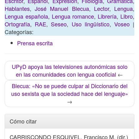
Escritor
,
Español
,
Expresión
,
Filología
,
Gramática
,
Hablantes
,
José Manuel Blecua
,
Lector
,
Lengua
,
Lengua española
,
Lengua romance
,
Librería
,
Libro
,
Ortografía
,
RAE
,
Seseo
,
Uso lingüístico
,
Voseo
|
Categorías:
Prensa escrita
UPyD apoya las televisiones autonómicas solo
en las comunidades con lengua cooficial
←
Blecua: «No se puede culpar al Diccionario del
uso sexista que la sociedad hace del lenguaje»
→
Cómo citar
CARRISCONDO ESQUIVEL, Francisco M. (dir.)