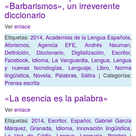
«Barbarismos», un irreverente
diccionario
Ver
enlace
Etiquetas:
2014
,
Academias de la Lengua Española
,
Aforismos
,
Agencia EFE
,
Andrés Neuman
,
Definición
,
Diccionario
,
Digitalización
,
Escritor
,
Facebook
,
Idioma
,
La Vanguardia
,
Lengua
,
Lengua
y nuevas tecnologías
,
Lenguaje
,
Libro
,
Norma
lingüística
,
Novela
,
Palabras
,
Sátira
| Categorías:
Prensa escrita
«La esencia es la palabra»
Ver
enlace
Etiquetas:
2014
,
Escritor
,
Español
,
Gabriel García
Márquez
,
Granada
,
Idioma
,
Innovación lingüística
,
La Voz de Cádiz
,
Lengua
,
Lenguaje
,
Palabra
|