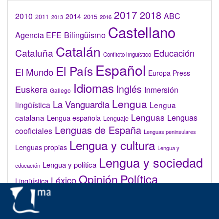
2017
2018
2010
ABC
2014
2015
2011
2016
2013
Castellano
Bilingüismo
Agencia EFE
Catalán
Cataluña
Educación
Conflicto lingüístico
Español
El País
El Mundo
Europa Press
Idiomas
Inglés
Euskera
Inmersión
Gallego
Lengua
La Vanguardia
lingüística
Lengua
Lenguas
catalana
Lenguas
Lengua española
Lenguaje
Lenguas de España
cooficiales
Lenguas peninsulares
Lengua y cultura
Lenguas propias
Lengua y
Lengua y sociedad
Lengua y política
educación
Opinión
Política
Léxico
Lingüística
lingüística
Real Academia de la Lengua Española (RAE)
Valenciano