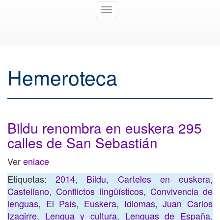
Toggle
navigation
Hemeroteca
Bildu renombra en euskera 295
calles de San Sebastián
Ver
enlace
Etiquetas:
2014
,
Bildu
,
Carteles en euskera
,
Castellano
,
Conflictos lingüísticos
,
Convivencia de
lenguas
,
El País
,
Euskera
,
Idiomas
,
Juan Carlos
Izagirre
,
Lengua y cultura
,
Lenguas de España
,