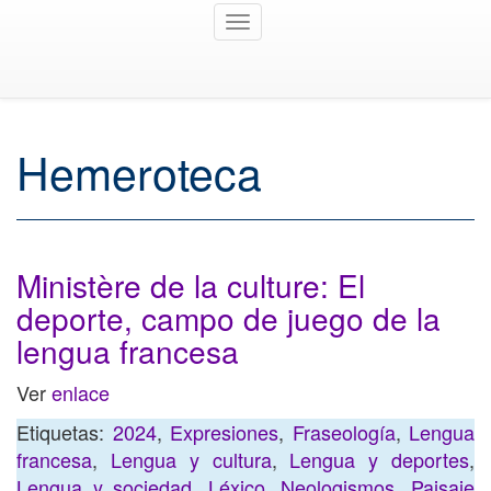
Toggle
navigation
Hemeroteca
Ministère de la culture: El
deporte, campo de juego de la
lengua francesa
Ver
enlace
Etiquetas:
2024
,
Expresiones
,
Fraseología
,
Lengua
francesa
,
Lengua y cultura
,
Lengua y deportes
,
Lengua y sociedad
,
Léxico
,
Neologismos
,
Paisaje