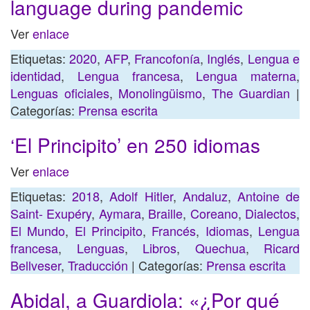
language during pandemic
Ver
enlace
Etiquetas:
2020
,
AFP
,
Francofonía
,
Inglés
,
Lengua e
identidad
,
Lengua francesa
,
Lengua materna
,
Lenguas oficiales
,
Monolingüismo
,
The Guardian
|
Categorías:
Prensa escrita
‘El Principito’ en 250 idiomas
Ver
enlace
Etiquetas:
2018
,
Adolf Hitler
,
Andaluz
,
Antoine de
Saint- Exupéry
,
Aymara
,
Braille
,
Coreano
,
Dialectos
,
El Mundo
,
El Principito
,
Francés
,
Idiomas
,
Lengua
francesa
,
Lenguas
,
Libros
,
Quechua
,
Ricard
Bellveser
,
Traducción
| Categorías:
Prensa escrita
Abidal, a Guardiola: «¿Por qué