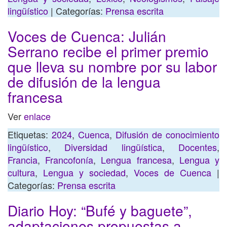
lingüístico
| Categorías:
Prensa escrita
Voces de Cuenca: Julián
Serrano recibe el primer premio
que lleva su nombre por su labor
de difusión de la lengua
francesa
Ver
enlace
Etiquetas:
2024
,
Cuenca
,
Difusión de conocimiento
lingüístico
,
Diversidad lingüística
,
Docentes
,
Francia
,
Francofonía
,
Lengua francesa
,
Lengua y
cultura
,
Lengua y sociedad
,
Voces de Cuenca
|
Categorías:
Prensa escrita
Diario Hoy: “Bufé y baguete”,
adaptaciones propuestas a