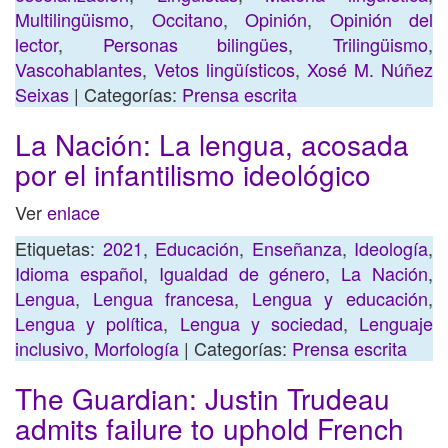
Multilingüismo
,
Occitano
,
Opinión
,
Opinión del
lector
,
Personas bilingües
,
Trilingüismo
,
Vascohablantes
,
Vetos lingüísticos
,
Xosé M. Núñez
Seixas
| Categorías:
Prensa escrita
La Nación: La lengua, acosada
por el infantilismo ideológico
Ver
enlace
Etiquetas:
2021
,
Educación
,
Enseñanza
,
Ideología
,
Idioma español
,
Igualdad de género
,
La Nación
,
Lengua
,
Lengua francesa
,
Lengua y educación
,
Lengua y política
,
Lengua y sociedad
,
Lenguaje
inclusivo
,
Morfología
| Categorías:
Prensa escrita
The Guardian: Justin Trudeau
admits failure to uphold French