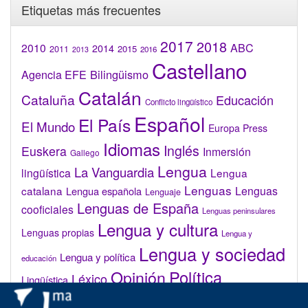
Etiquetas más frecuentes
2017
2018
2010
ABC
2014
2015
2011
2016
2013
Castellano
Bilingüismo
Agencia EFE
Catalán
Cataluña
Educación
Conflicto lingüístico
Español
El País
El Mundo
Europa Press
Idiomas
Inglés
Euskera
Inmersión
Gallego
Lengua
La Vanguardia
lingüística
Lengua
Lenguas
catalana
Lenguas
Lengua española
Lenguaje
Lenguas de España
cooficiales
Lenguas peninsulares
Lengua y cultura
Lenguas propias
Lengua y
Lengua y sociedad
Lengua y política
educación
Opinión
Política
Léxico
Lingüística
lingüística
Real Academia de la Lengua Española (RAE)