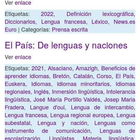
Ver
enlace
Etiquetas:
2022
,
Definición lexicográfica
,
Diccionarios
,
Lengua francesa
,
Léxico
,
News.es
Euro
| Categorías:
Prensa escrita
El País: De lenguas y naciones
Ver
enlace
Etiquetas:
2021
,
Alsaciano
,
Amazigh
,
Beneficios de
aprender idiomas
,
Bretón
,
Catalán
,
Corso
,
El País
,
Euskera
,
Idiomas
,
Idiomas minoritarios
,
Idiomas
regionales
,
Inglés
,
Inmersión lingüística
,
Intolerancia
lingüística
,
José María Portillo Valdés
,
Josep Maria
Fradera
,
Langue d'oui
,
Lengua de intercambio
,
Lengua francesa
,
Lengua regional europea
,
Lengua
subestatal
,
Lengua y nación
,
Lenguas como
instrumento de comunicación
,
Lenguas de
escolarización
,
Lingüistas
,
Materia lingüística
,