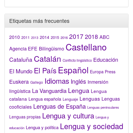
Etiquetas más frecuentes
2017
2018
2010
ABC
2014
2015
2011
2016
2013
Castellano
Bilingüismo
Agencia EFE
Catalán
Cataluña
Educación
Conflicto lingüístico
Español
El País
El Mundo
Europa Press
Idiomas
Inglés
Euskera
Inmersión
Gallego
Lengua
La Vanguardia
lingüística
Lengua
Lenguas
catalana
Lenguas
Lengua española
Lenguaje
Lenguas de España
cooficiales
Lenguas peninsulares
Lengua y cultura
Lenguas propias
Lengua y
Lengua y sociedad
Lengua y política
educación