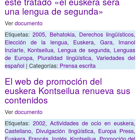
este tratado «el euskera será
una lengua de segunda»
Ver
documento
Etiquetas:
2005
,
Behatokia
,
Derechos lingüísticos
,
Elección de la lengua
,
Euskera
,
Gara
,
Imanol
Inziarte
,
Kontseilua
,
Lengua de segunda
,
Lenguas
de Europa
,
Pluralidad lingüística
,
Variedades del
español
| Categorías:
Prensa escrita
El web de promoción del
euskera Kontseilua renueva sus
contenidos
Ver
documento
Etiquetas:
2002
,
Actividades de ocio en euskera
,
Castellano
,
Divulgación lingüística
,
Europa Press
,
Euskera
,
Francés
,
Inglés
,
Kontseilua
,
Promoción del