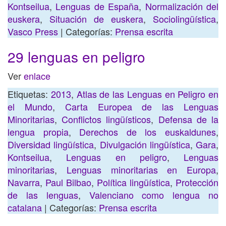
Kontseilua
,
Lenguas de España
,
Normalización del
euskera
,
Situación de euskera
,
Sociolingüística
,
Vasco Press
| Categorías:
Prensa escrita
29 lenguas en peligro
Ver
enlace
Etiquetas:
2013
,
Atlas de las Lenguas en Peligro en
el Mundo
,
Carta Europea de las Lenguas
Minoritarias
,
Conflictos lingüísticos
,
Defensa de la
lengua propia
,
Derechos de los euskaldunes
,
Diversidad lingüística
,
Divulgación lingüística
,
Gara
,
Kontseilua
,
Lenguas en peligro
,
Lenguas
minoritarias
,
Lenguas minoritarias en Europa
,
Navarra
,
Paul Bilbao
,
Política lingüística
,
Protección
de las lenguas
,
Valenciano como lengua no
catalana
| Categorías:
Prensa escrita