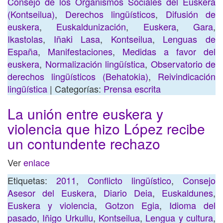
Consejo de los Organismos Sociales del Euskera
(Kontseilua)
,
Derechos lingüísticos
,
Difusión de
euskera
,
Euskaldunización
,
Euskera
,
Gara
,
Ikastolas
,
Iñaki Lasa
,
Kontseilua
,
Lenguas de
España
,
Manifestaciones
,
Medidas a favor del
euskera
,
Normalización lingüística
,
Observatorio de
derechos lingüísticos (Behatokia)
,
Reivindicación
lingüística
| Categorías:
Prensa escrita
La unión entre euskera y
violencia que hizo López recibe
un contundente rechazo
Ver
enlace
Etiquetas:
2011
,
Conflicto lingüístico
,
Consejo
Asesor del Euskera
,
Diario Deia
,
Euskaldunes
,
Euskera y violencia
,
Gotzon Egia
,
Idioma del
pasado
,
Iñigo Urkullu
,
Kontseilua
,
Lengua y cultura
,