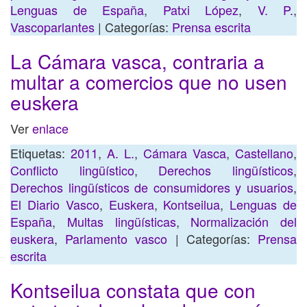
Lenguas de España
,
Patxi López
,
V. P.
,
Vascoparlantes
| Categorías:
Prensa escrita
La Cámara vasca, contraria a
multar a comercios que no usen
euskera
Ver
enlace
Etiquetas:
2011
,
A. L.
,
Cámara Vasca
,
Castellano
,
Conflicto lingüístico
,
Derechos lingüísticos
,
Derechos lingüísticos de consumidores y usuarios
,
El Diario Vasco
,
Euskera
,
Kontseilua
,
Lenguas de
España
,
Multas lingüísticas
,
Normalización del
euskera
,
Parlamento vasco
| Categorías:
Prensa
escrita
Kontseilua constata que con