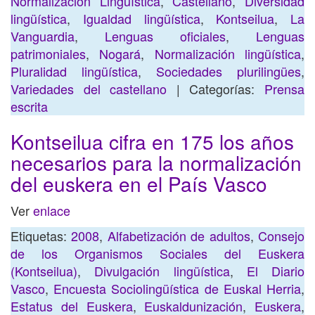
Normalización Lingüística
,
Castellano
,
Diversidad
lingüística
,
Igualdad lingüística
,
Kontseilua
,
La
Vanguardia
,
Lenguas oficiales
,
Lenguas
patrimoniales
,
Nogará
,
Normalización lingüística
,
Pluralidad lingüística
,
Sociedades plurilingües
,
Variedades del castellano
| Categorías:
Prensa
escrita
Kontseilua cifra en 175 los años
necesarios para la normalización
del euskera en el País Vasco
Ver
enlace
Etiquetas:
2008
,
Alfabetización de adultos
,
Consejo
de los Organismos Sociales del Euskera
(Kontseilua)
,
Divulgación lingüística
,
El Diario
Vasco
,
Encuesta Sociolingüística de Euskal Herria
,
Estatus del Euskera
,
Euskaldunización
,
Euskera
,