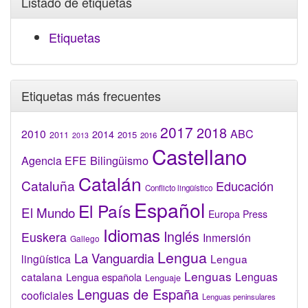
Listado de etiquetas
Etiquetas
Etiquetas más frecuentes
2017
2018
2010
ABC
2014
2015
2011
2016
2013
Castellano
Bilingüismo
Agencia EFE
Catalán
Cataluña
Educación
Conflicto lingüístico
Español
El País
El Mundo
Europa Press
Idiomas
Inglés
Euskera
Inmersión
Gallego
Lengua
La Vanguardia
lingüística
Lengua
Lenguas
catalana
Lenguas
Lengua española
Lenguaje
Lenguas de España
cooficiales
Lenguas peninsulares