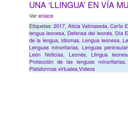
UNA ‘LLINGUA’ EN VÍA M
Ver
enlace
Etiquetas:
2017
,
Alicia Valmaseda
,
Carta E
lengua leonesa
,
Defensa del leonés
,
Día E
de la lengua
,
Idiomas
,
Lengua leonesa
,
L
Lenguas minoritarias
,
Lenguas peninsula
León Noticias
,
Leonés
,
Llingua leones
Protección de las lenguas minoritarias
Plataformas virtuales
,
Vídeos