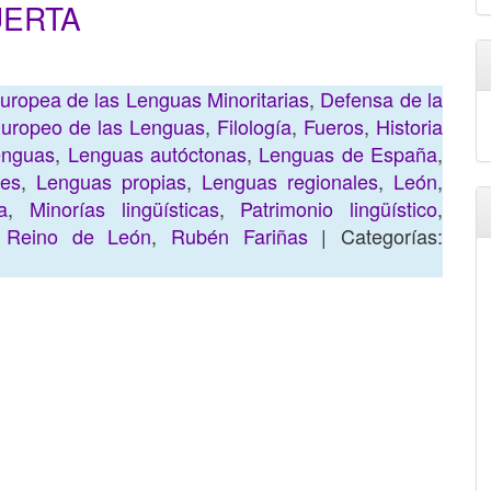
UERTA
uropea de las Lenguas Minoritarias
,
Defensa de la
uropeo de las Lenguas
,
Filología
,
Fueros
,
Historia
enguas
,
Lenguas autóctonas
,
Lenguas de España
,
res
,
Lenguas propias
,
Lenguas regionales
,
León
,
a
,
Minorías lingüísticas
,
Patrimonio lingüístico
,
,
Reino de León
,
Rubén Fariñas
| Categorías: