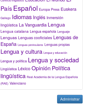
Conflicto lingüístico
Español
País
Euskera
Europa Press
Idiomas
Inglés
Inmersión
Gallego
Lengua
La Vanguardia
lingüística
Lengua catalana
Lengua española
Lenguaje
Lenguas de
Lenguas
Lenguas cooficiales
España
Lenguas propias
Lenguas peninsulares
Lengua y cultura
Lengua y educación
Lengua y sociedad
Lengua y política
Opinión
Política
Léxico
Lingüística
lingüística
Real Academia de la Lengua Española
Valenciano
(RAE)
Administrar