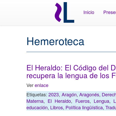
Inicio
Prese
Hemeroteca
El Heraldo: El Código del 
recupera la lengua de los 
Ver
enlace
Etiquetas:
2023
,
Aragón
,
Aragonés
,
Derech
Materna
,
El Heraldo
,
Fueros
,
Lengua
,
L
educación
,
Libros
,
Política lingüística
,
Trad