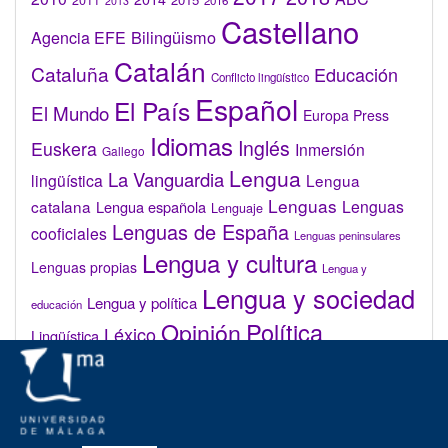
2011
2016
2013
Castellano
Bilingüismo
Agencia EFE
Catalán
Cataluña
Educación
Conflicto lingüístico
Español
El País
El Mundo
Europa Press
Idiomas
Inglés
Euskera
Inmersión
Gallego
Lengua
La Vanguardia
lingüística
Lengua
Lenguas
catalana
Lenguas
Lengua española
Lenguaje
Lenguas de España
cooficiales
Lenguas peninsulares
Lengua y cultura
Lenguas propias
Lengua y
Lengua y sociedad
Lengua y política
educación
Opinión
Política
Léxico
Lingüística
lingüística
Real Academia de la Lengua Española (RAE)
Valenciano