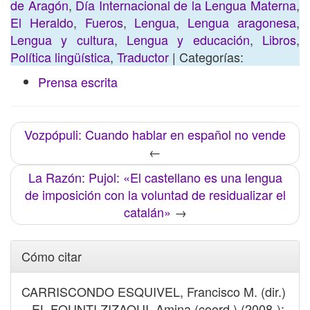
de Aragón
,
Día Internacional de la Lengua Materna
,
El Heraldo
,
Fueros
,
Lengua
,
Lengua aragonesa
,
Lengua y cultura
,
Lengua y educación
,
Libros
,
Política lingüística
,
Traductor
| Categorías:
Prensa escrita
Vozpópuli: Cuando hablar en español no vende
←
La Razón: Pujol: «El castellano es una lengua
de imposición con la voluntad de residualizar el
catalán»
→
Cómo citar
CARRISCONDO ESQUIVEL, Francisco M. (dir.)
– EL FOUNTI ZIZAOUI, Amina (coord.) (2008-):