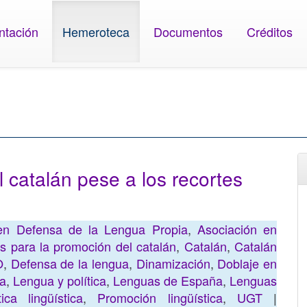
ntación
Hemeroteca
Documentos
Créditos
 catalán pese a los recortes
 en Defensa de la Lengua Propia
,
Asociación en
s para la promoción del catalán
,
Catalán
,
Catalán
O
,
Defensa de la lengua
,
Dinamización
,
Doblaje en
ia
,
Lengua y política
,
Lenguas de España
,
Lenguas
tica lingüística
,
Promoción lingüística
,
UGT
|