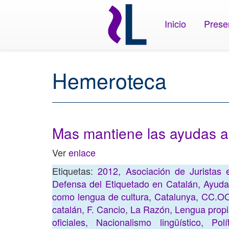
Inicio
Prese
Hemeroteca
Mas mantiene las ayudas al
Ver
enlace
Etiquetas:
2012
,
Asociación de Juristas
Defensa del Etiquetado en Catalán
,
Ayuda
como lengua de cultura
,
Catalunya
,
CC.O
catalán
,
F. Cancio
,
La Razón
,
Lengua prop
oficiales
,
Nacionalismo lingüístico
,
Polí