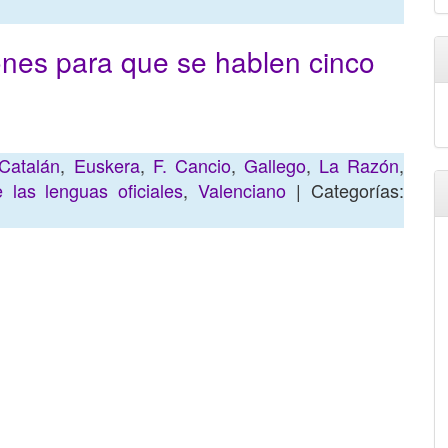
ones para que se hablen cinco
Catalán
,
Euskera
,
F. Cancio
,
Gallego
,
La Razón
,
 las lenguas oficiales
,
Valenciano
| Categorías: