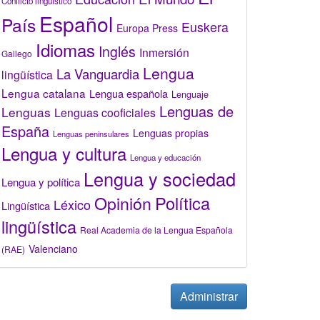
Conflicto lingüístico
Español
País
Euskera
Europa Press
Idiomas
Inglés
Inmersión
Gallego
Lengua
La Vanguardia
lingüística
Lengua catalana
Lengua española
Lenguaje
Lenguas de
Lenguas
Lenguas cooficiales
España
Lenguas propias
Lenguas peninsulares
Lengua y cultura
Lengua y educación
Lengua y sociedad
Lengua y política
Opinión
Política
Léxico
Lingüística
lingüística
Real Academia de la Lengua Española
Valenciano
(RAE)
Administrar