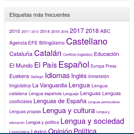
Etiquetas más frecuentes
2017
2018
2010
ABC
2014
2015
2011
2016
2013
Castellano
Bilingüismo
Agencia EFE
Catalán
Cataluña
Educación
Conflicto lingüístico
Español
El País
El Mundo
Europa Press
Idiomas
Inglés
Euskera
Inmersión
Gallego
Lengua
La Vanguardia
lingüística
Lengua
Lenguas
catalana
Lenguas
Lengua española
Lenguaje
Lenguas de España
cooficiales
Lenguas peninsulares
Lengua y cultura
Lenguas propias
Lengua y
Lengua y sociedad
Lengua y política
educación
Opinión
Política
Léxico
Lingüística