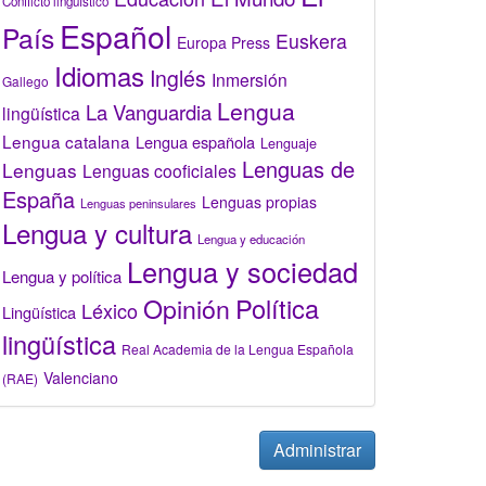
Conflicto lingüístico
Español
País
Euskera
Europa Press
Idiomas
Inglés
Inmersión
Gallego
Lengua
La Vanguardia
lingüística
Lengua catalana
Lengua española
Lenguaje
Lenguas de
Lenguas
Lenguas cooficiales
España
Lenguas propias
Lenguas peninsulares
Lengua y cultura
Lengua y educación
Lengua y sociedad
Lengua y política
Opinión
Política
Léxico
Lingüística
lingüística
Real Academia de la Lengua Española
Valenciano
(RAE)
Administrar