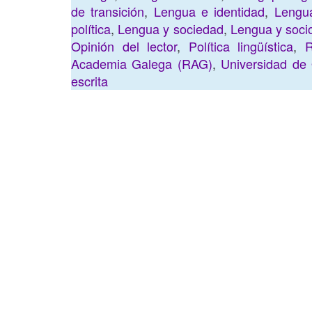
de transición
,
Lengua e identidad
,
Lengua
política
,
Lengua y sociedad
,
Lengua y socio
Opinión del lector
,
Política lingüística
,
R
Academia Galega (RAG)
,
Universidad de
escrita