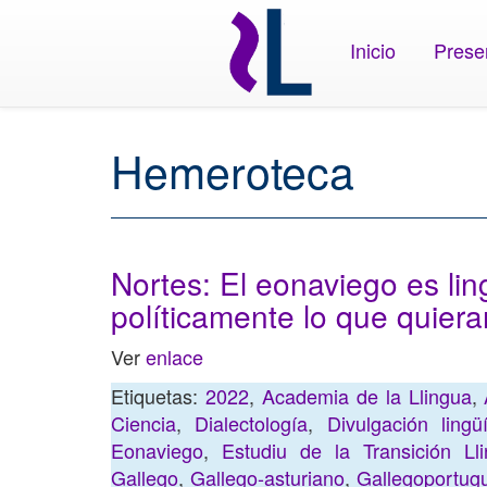
Inicio
Prese
Hemeroteca
Nortes: El eonaviego es lin
políticamente lo que quier
Ver
enlace
Etiquetas:
2022
,
Academia de la Llingua
,
Ciencia
,
Dialectología
,
Divulgación lingüí
Eonaviego
,
Estudiu de la Transición L
Gallego
,
Gallego-asturiano
,
Gallegoportug