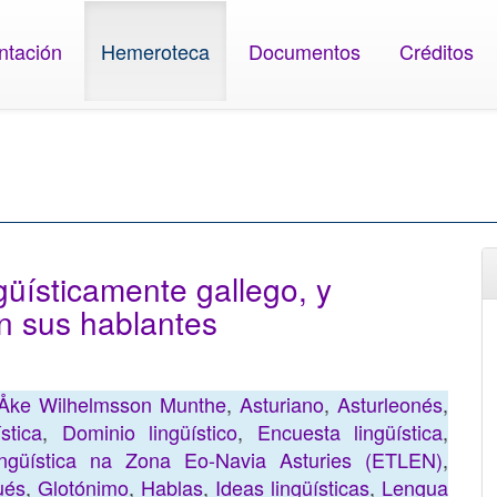
ntación
Hemeroteca
Documentos
Créditos
güísticamente gallego, y
an sus hablantes
Åke Wilhelmsson Munthe
,
Asturiano
,
Asturleonés
,
stica
,
Dominio lingüístico
,
Encuesta lingüística
,
lingüística na Zona Eo-Navia Asturies (ETLEN)
,
ués
,
Glotónimo
,
Hablas
,
Ideas lingüísticas
,
Lengua