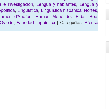
 e investigación
,
Lengua y hablantes
,
Lengua y
política
,
Lingüística
,
Lingüística hispánica
,
Nortes
,
amón d'Andrés
,
Ramón Menéndez Pidal
,
Real
 Oviedo
,
Variedad lingüística
| Categorías:
Prensa