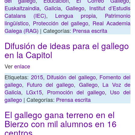
del gallego
,
Educación
,
El Correo Gallego
,
Euskaltzaindia
,
Galicia
,
Gallego
,
Institut d’Estudis
Catalans (IEC)
,
Lengua propia
,
Patrimonio
lingüístico
,
Protección del gallego
,
Real Academia
Galega (RAG)
| Categorías:
Prensa escrita
Difusión de ideas para el gallego
en la Capitol
Ver
enlace
Etiquetas:
2015
,
Difusión del gallego
,
Fomento del
gallego
,
Futuro del gallego
,
Gallego
,
La Voz de
Galicia
,
LGx15
,
Promoción del gallego
,
Uso del
gallego
| Categorías:
Prensa escrita
El gallego gana terreno en el
Bierzo con mil alumnos en 16
centros