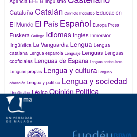
Bilingüismo
Agencia EFE
Catalán
Cataluña
Educación
Conflicto lingüístico
Español
El País
El Mundo
Europa Press
Idiomas
Inglés
Euskera
Inmersión
Gallego
Lengua
La Vanguardia
lingüística
Lengua
Lenguas
catalana
Lenguas
Lengua española
Lenguaje
Lenguas de España
cooficiales
Lenguas peninsulares
Lengua y cultura
Lenguas propias
Lengua y
Lengua y sociedad
Lengua y política
educación
Opinión
Política
Léxico
Lingüística
lingüística
Real Academia de la Lengua Española (RAE)
Valenciano
Administrar