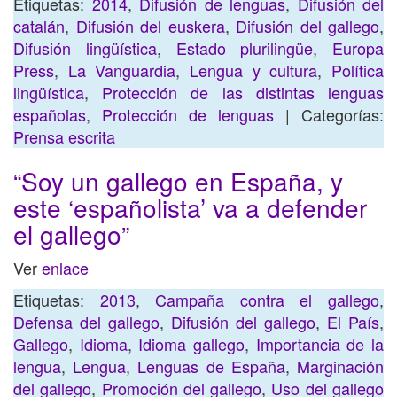
Etiquetas:
2014
,
Difusión de lenguas
,
Difusión del
catalán
,
Difusión del euskera
,
Difusión del gallego
,
Difusión lingüística
,
Estado plurilingüe
,
Europa
Press
,
La Vanguardia
,
Lengua y cultura
,
Política
lingüística
,
Protección de las distintas lenguas
españolas
,
Protección de lenguas
| Categorías:
Prensa escrita
“Soy un gallego en España, y
este ‘españolista’ va a defender
el gallego”
Ver
enlace
Etiquetas:
2013
,
Campaña contra el gallego
,
Defensa del gallego
,
Difusión del gallego
,
El País
,
Gallego
,
Idioma
,
Idioma gallego
,
Importancia de la
lengua
,
Lengua
,
Lenguas de España
,
Marginación
del gallego
,
Promoción del gallego
,
Uso del gallego