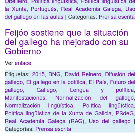
Obelleiro
,
Política lingüística
,
Política lingüística de
la Xunta
,
Portugués
,
Real Academia Galega
,
Uso
del gallego en las aulas
| Categorías:
Prensa escrita
Feijóo sostiene que la situación
del gallego ha mejorado con su
Gobierno
Ver
enlace
Etiquetas:
2015
,
BNG
,
David Reinero
,
Difusión del
gallego
,
El gallego en la política
,
El País
,
Futuro del
gallego
,
Gallego
,
Lengua y política
,
Manifestaciones
,
Normalización del gallego
,
Normalización lingüística
,
Política lingüística
,
Política lingüística de la Xunta de Galicia
,
PSdeG
,
Real Academia Galega (RAG)
,
Uso del gallego
|
Categorías:
Prensa escrita