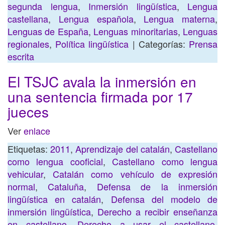
segunda lengua
,
Inmersión lingüística
,
Lengua
castellana
,
Lengua española
,
Lengua materna
,
Lenguas de España
,
Lenguas minoritarias
,
Lenguas
regionales
,
Política lingüística
| Categorías:
Prensa
escrita
El TSJC avala la inmersión en
una sentencia firmada por 17
jueces
Ver
enlace
Etiquetas:
2011
,
Aprendizaje del catalán
,
Castellano
como lengua cooficial
,
Castellano como lengua
vehicular
,
Catalán como vehículo de expresión
normal
,
Cataluña
,
Defensa de la inmersión
lingüística en catalán
,
Defensa del modelo de
inmersión lingüística
,
Derecho a recibir enseñanza
en castellano
,
Derecho a usar el castellano
,