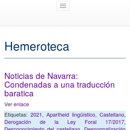
Toggle
navigation
Hemeroteca
Noticias de Navarra:
Condenadas a una traducción
baratica
Ver
enlace
Etiquetas:
2021
,
Apartheid lingüístico
,
Castellano
,
Derogación de la Ley Foral 17/2017
,
Desconocimiento del castellano
,
Desnormalización