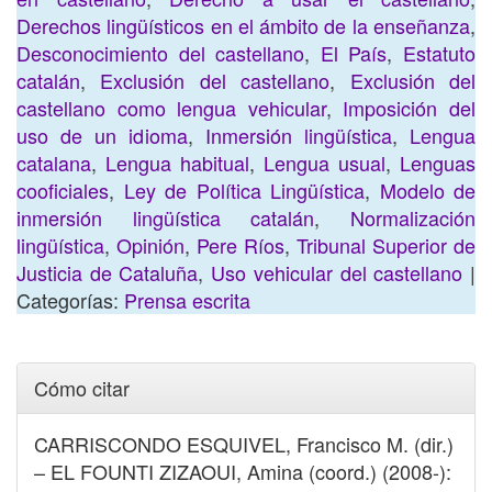
Derechos lingüísticos en el ámbito de la enseñanza
,
Desconocimiento del castellano
,
El País
,
Estatuto
catalán
,
Exclusión del castellano
,
Exclusión del
castellano como lengua vehicular
,
Imposición del
uso de un idioma
,
Inmersión lingüística
,
Lengua
catalana
,
Lengua habitual
,
Lengua usual
,
Lenguas
cooficiales
,
Ley de Política Lingüística
,
Modelo de
inmersión lingüística catalán
,
Normalización
lingüística
,
Opinión
,
Pere Ríos
,
Tribunal Superior de
Justicia de Cataluña
,
Uso vehicular del castellano
|
Categorías:
Prensa escrita
Cómo citar
CARRISCONDO ESQUIVEL, Francisco M. (dir.)
– EL FOUNTI ZIZAOUI, Amina (coord.) (2008-):