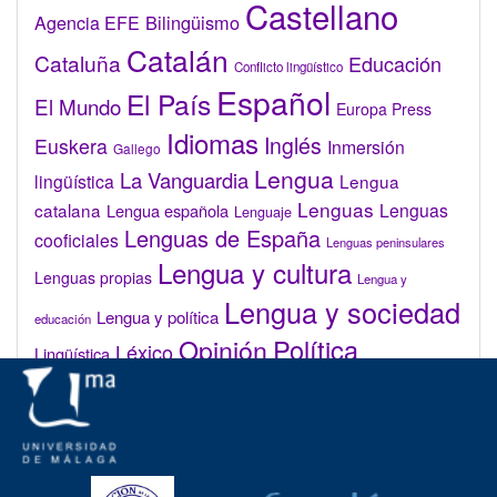
Castellano
Bilingüismo
Agencia EFE
Catalán
Cataluña
Educación
Conflicto lingüístico
Español
El País
El Mundo
Europa Press
Idiomas
Inglés
Euskera
Inmersión
Gallego
Lengua
La Vanguardia
lingüística
Lengua
Lenguas
catalana
Lenguas
Lengua española
Lenguaje
Lenguas de España
cooficiales
Lenguas peninsulares
Lengua y cultura
Lenguas propias
Lengua y
Lengua y sociedad
Lengua y política
educación
Opinión
Política
Léxico
Lingüística
lingüística
Real Academia de la Lengua Española (RAE)
Valenciano
Administrar