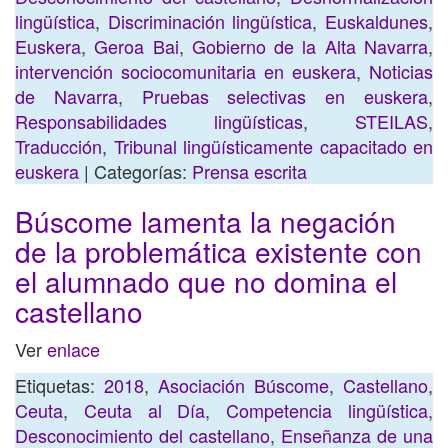
lingüística
,
Discriminación lingüística
,
Euskaldunes
,
Euskera
,
Geroa Bai
,
Gobierno de la Alta Navarra
,
intervención sociocomunitaria en euskera
,
Noticias
de Navarra
,
Pruebas selectivas en euskera
,
Responsabilidades lingüísticas
,
STEILAS
,
Traducción
,
Tribunal lingüísticamente capacitado en
euskera
| Categorías:
Prensa escrita
Búscome lamenta la negación
de la problemática existente con
el alumnado que no domina el
castellano
Ver
enlace
Etiquetas:
2018
,
Asociación Búscome
,
Castellano
,
Ceuta
,
Ceuta al Día
,
Competencia lingüística
,
Desconocimiento del castellano
,
Enseñanza de una