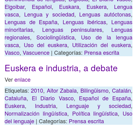
Elgoibar
,
Español
,
Euskara
,
Euskera
,
Lengua
vasca
,
Lengua y sociedad
,
Lenguas autóctonas
,
Lenguas de España
,
Lenguas ibéricas
,
Lenguas
minoritarias
,
Lenguas peninsulares
,
Lenguas
regionales
,
Sociolingüística
,
Uso de la lengua
vasca
,
Uso del euskera
,
Utilización del euskera
,
Vasco
,
Vascuence
| Categorías:
Prensa escrita
Euskera e industria, a debate
Ver
enlace
Etiquetas:
2010
,
Aitor Zabala
,
Bilingüismo
,
Catalán
,
Cataluña
,
El Diario Vasco
,
Español de España
,
Euskera
,
Industria
,
Lenguaje y sociedad
,
Normalización lingüística
,
Política lingüística
,
Uso
del lenguaje
| Categorías:
Prensa escrita