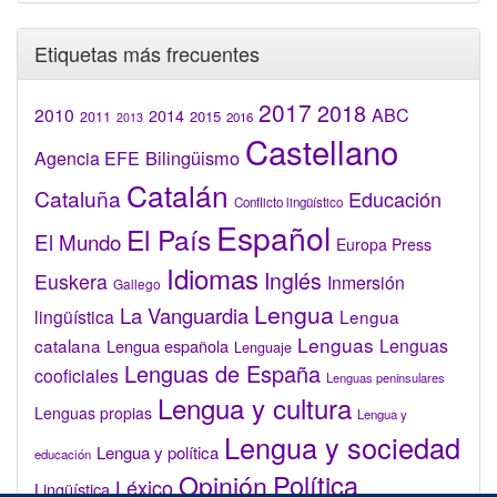
Etiquetas más frecuentes
2017
2018
2010
ABC
2014
2015
2011
2016
2013
Castellano
Bilingüismo
Agencia EFE
Catalán
Cataluña
Educación
Conflicto lingüístico
Español
El País
El Mundo
Europa Press
Idiomas
Inglés
Euskera
Inmersión
Gallego
Lengua
La Vanguardia
lingüística
Lengua
Lenguas
catalana
Lenguas
Lengua española
Lenguaje
Lenguas de España
cooficiales
Lenguas peninsulares
Lengua y cultura
Lenguas propias
Lengua y
Lengua y sociedad
Lengua y política
educación
Opinión
Política
Léxico
Lingüística