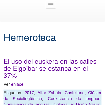
Toggle
navigation
Hemeroteca
El uso del euskera en las calles
de Elgoibar se estanca en el
37%
Ver
enlace
Etiquetas:
2017
,
Aitor Zabala
,
Castellano
,
Clúster
de Sociolingüística
,
Coexistencia de lenguas
,
Convivencia de lenguas
,
Diglosia
,
El Diario Vasco
,