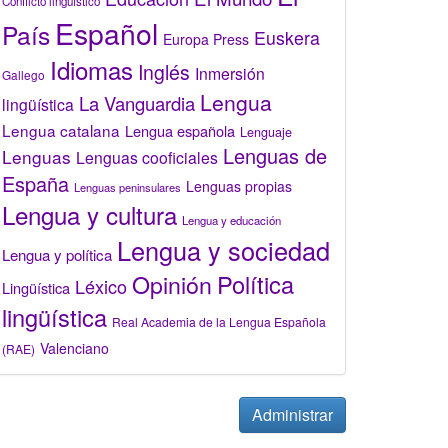
Conflicto lingüístico
Español
País
Euskera
Europa Press
Idiomas
Inglés
Inmersión
Gallego
Lengua
La Vanguardia
lingüística
Lengua catalana
Lengua española
Lenguaje
Lenguas de
Lenguas
Lenguas cooficiales
España
Lenguas propias
Lenguas peninsulares
Lengua y cultura
Lengua y educación
Lengua y sociedad
Lengua y política
Opinión
Política
Léxico
Lingüística
lingüística
Real Academia de la Lengua Española
Valenciano
(RAE)
Administrar