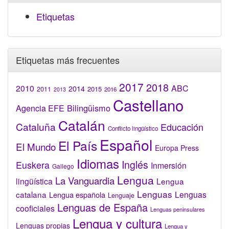
Etiquetas
Etiquetas más frecuentes
2017
2018
2010
ABC
2014
2015
2011
2016
2013
Castellano
Bilingüismo
Agencia EFE
Catalán
Cataluña
Educación
Conflicto lingüístico
Español
El País
El Mundo
Europa Press
Idiomas
Inglés
Euskera
Inmersión
Gallego
Lengua
La Vanguardia
lingüística
Lengua
Lenguas
catalana
Lenguas
Lengua española
Lenguaje
Lenguas de España
cooficiales
Lenguas peninsulares
Lengua y cultura
Lenguas propias
Lengua y