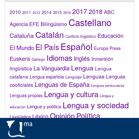
2017
2018
2010
ABC
2014
2015
2011
2016
2013
Castellano
Bilingüismo
Agencia EFE
Catalán
Cataluña
Educación
Conflicto lingüístico
Español
El País
El Mundo
Europa Press
Idiomas
Inglés
Euskera
Inmersión
Gallego
Lengua
La Vanguardia
lingüística
Lengua
Lenguas
catalana
Lenguas
Lengua española
Lenguaje
Lenguas de España
cooficiales
Lenguas peninsulares
Lengua y cultura
Lenguas propias
Lengua y
Lengua y sociedad
Lengua y política
educación
Opinión
Política
Léxico
Lingüística
lingüística
Real Academia de la Lengua Española (RAE)
Valenciano