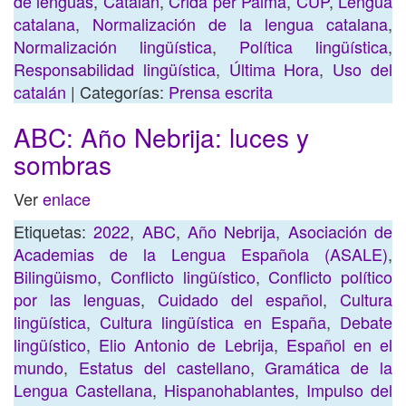
de lenguas
,
Catalán
,
Crida per Palma
,
CUP
,
Lengua
catalana
,
Normalización de la lengua catalana
,
Normalización lingüística
,
Política lingüística
,
Responsabilidad lingüística
,
Última Hora
,
Uso del
catalán
| Categorías:
Prensa escrita
ABC: Año Nebrija: luces y
sombras
Ver
enlace
Etiquetas:
2022
,
ABC
,
Año Nebrija
,
Asociación de
Academias de la Lengua Española (ASALE)
,
Bilingüismo
,
Conflicto lingüístico
,
Conflicto político
por las lenguas
,
Cuidado del español
,
Cultura
lingüística
,
Cultura lingüística en España
,
Debate
lingüístico
,
Elio Antonio de Lebrija
,
Español en el
mundo
,
Estatus del castellano
,
Gramática de la
Lengua Castellana
,
Hispanohablantes
,
Impulso del