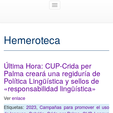
Toggle
navigation
Hemeroteca
Última Hora: CUP-Crida per
Palma creará una regiduría de
Política Lingüística y sellos de
«responsabilidad lingüística»
Ver
enlace
Etiquetas:
2023
,
Campañas para promover el uso