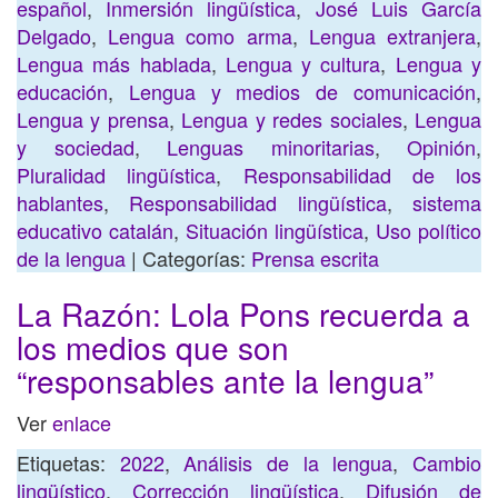
español
,
Inmersión lingüística
,
José Luis García
Delgado
,
Lengua como arma
,
Lengua extranjera
,
Lengua más hablada
,
Lengua y cultura
,
Lengua y
educación
,
Lengua y medios de comunicación
,
Lengua y prensa
,
Lengua y redes sociales
,
Lengua
y sociedad
,
Lenguas minoritarias
,
Opinión
,
Pluralidad lingüística
,
Responsabilidad de los
hablantes
,
Responsabilidad lingüística
,
sistema
educativo catalán
,
Situación lingüística
,
Uso político
de la lengua
| Categorías:
Prensa escrita
La Razón: Lola Pons recuerda a
los medios que son
“responsables ante la lengua”
Ver
enlace
Etiquetas:
2022
,
Análisis de la lengua
,
Cambio
lingüístico
,
Corrección lingüística
,
Difusión de