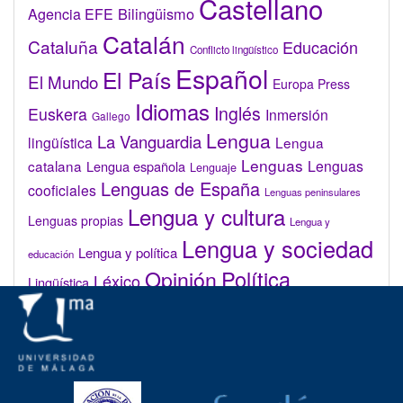
Castellano
Bilingüismo
Agencia EFE
Catalán
Cataluña
Educación
Conflicto lingüístico
Español
El País
El Mundo
Europa Press
Idiomas
Inglés
Euskera
Inmersión
Gallego
Lengua
La Vanguardia
lingüística
Lengua
Lenguas
catalana
Lenguas
Lengua española
Lenguaje
Lenguas de España
cooficiales
Lenguas peninsulares
Lengua y cultura
Lenguas propias
Lengua y
Lengua y sociedad
Lengua y política
educación
Opinión
Política
Léxico
Lingüística
lingüística
Real Academia de la Lengua Española (RAE)
Valenciano
Administrar