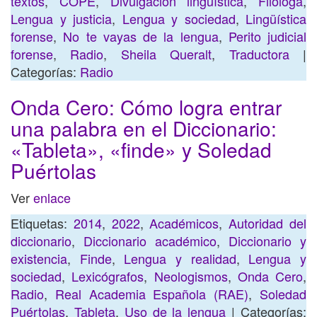
textos
,
COPE
,
Divulgación lingüística
,
Filóloga
,
Lengua y justicia
,
Lengua y sociedad
,
Lingüística
forense
,
No te vayas de la lengua
,
Perito judicial
forense
,
Radio
,
Sheila Queralt
,
Traductora
|
Categorías:
Radio
Onda Cero: Cómo logra entrar
una palabra en el Diccionario:
«Tableta», «finde» y Soledad
Puértolas
Ver
enlace
Etiquetas:
2014
,
2022
,
Académicos
,
Autoridad del
diccionario
,
Diccionario académico
,
Diccionario y
existencia
,
Finde
,
Lengua y realidad
,
Lengua y
sociedad
,
Lexicógrafos
,
Neologismos
,
Onda Cero
,
Radio
,
Real Academia Española (RAE)
,
Soledad
Puértolas
,
Tableta
,
Uso de la lengua
| Categorías: