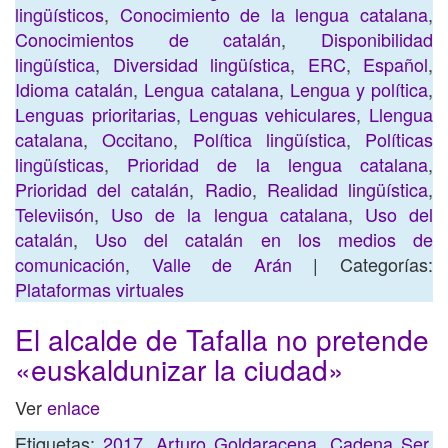
lingüísticos
,
Conocimiento de la lengua catalana
,
Conocimientos de catalán
,
Disponibilidad
lingüística
,
Diversidad lingüística
,
ERC
,
Español
,
Idioma catalán
,
Lengua catalana
,
Lengua y política
,
Lenguas prioritarias
,
Lenguas vehiculares
,
Llengua
catalana
,
Occitano
,
Política lingüística
,
Políticas
lingüísticas
,
Prioridad de la lengua catalana
,
Prioridad del catalán
,
Radio
,
Realidad lingüística
,
Televiisón
,
Uso de la lengua catalana
,
Uso del
catalán
,
Uso del catalán en los medios de
comunicación
,
Valle de Arán
| Categorías:
Plataformas virtuales
El alcalde de Tafalla no pretende
«euskaldunizar la ciudad»
Ver
enlace
Etiquetas:
2017
,
Arturo Goldaracena
,
Cadena Ser
,