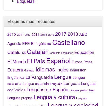
Etiquetas
Etiquetas más frecuentes
2017
2018
2010
ABC
2014
2015
2011
2016
2013
Castellano
Bilingüismo
Agencia EFE
Catalán
Cataluña
Educación
Conflicto lingüístico
Español
El País
El Mundo
Europa Press
Idiomas
Inglés
Euskera
Inmersión
Gallego
Lengua
La Vanguardia
lingüística
Lengua
Lenguas
catalana
Lenguas
Lengua española
Lenguaje
Lenguas de España
cooficiales
Lenguas peninsulares
Lengua y cultura
Lenguas propias
Lengua y
Lengua y sociedad