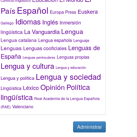
Conflicto lingüístico
Español
País
Euskera
Europa Press
Idiomas
Inglés
Inmersión
Gallego
Lengua
La Vanguardia
lingüística
Lengua catalana
Lengua española
Lenguaje
Lenguas de
Lenguas
Lenguas cooficiales
España
Lenguas propias
Lenguas peninsulares
Lengua y cultura
Lengua y educación
Lengua y sociedad
Lengua y política
Opinión
Política
Léxico
Lingüística
lingüística
Real Academia de la Lengua Española
Valenciano
(RAE)
Administrar