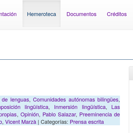
ntación
Hemeroteca
Documentos
Créditos
a de lenguas
,
Comunidades autónomas bilingües
,
posición lingüística
,
Inmersión lingüística
,
Las
propias
,
Opinión
,
Pablo Salazar
,
Preeminencia de
o
,
Vicent Marzà
| Categorías:
Prensa escrita