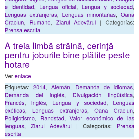
e identidad
,
Lengua oficial
,
Lengua y sociedad
,
Lenguas extranjeras
,
Lenguas minoritarias
,
Oana
Craciun
,
Rumano
,
Ziarul Adevărul
| Categorías:
Prensa escrita
A treia limbă străină, cerinţă
pentru joburile bine plătite peste
hotare
Ver
enlace
Etiquetas:
2014
,
Alemán
,
Demanda de idiomas
,
Demanda del inglés
,
Divulgación lingüística
,
Francés
,
Inglés
,
Lengua y sociedad
,
Lenguas
exóticas
,
Lenguas extranjeras
,
Oana Craciun
,
Poliglotismo
,
Randstad
,
Valor económico de las
lenguas
,
Ziarul Adevărul
| Categorías:
Prensa
escrita