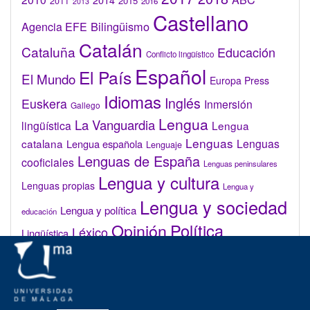
2014
2015
2011
2016
2013
Castellano
Bilingüismo
Agencia EFE
Catalán
Cataluña
Educación
Conflicto lingüístico
Español
El País
El Mundo
Europa Press
Idiomas
Inglés
Euskera
Inmersión
Gallego
Lengua
La Vanguardia
lingüística
Lengua
Lenguas
catalana
Lenguas
Lengua española
Lenguaje
Lenguas de España
cooficiales
Lenguas peninsulares
Lengua y cultura
Lenguas propias
Lengua y
Lengua y sociedad
Lengua y política
educación
Opinión
Política
Léxico
Lingüística
lingüística
Real Academia de la Lengua Española (RAE)
Valenciano