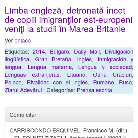
Limba engleză, detronată încet
de copiii imigranţilor est-europeni
veniţi la studii în Marea Britanie
Ver
enlace
Etiquetas:
2014
,
Búlgaro
,
Daily Mail
,
Divulgación
lingüística
,
Gran Bretaña
,
Inglés
,
Inmigración y
lengua
,
Lengua materna
,
Lengua y sociedad
,
Lenguas extranjeras
,
Lituano
,
Oana Craciun
,
Polaco
,
Rivalidad con el inglés
,
Rumano
,
Ruso
,
Ziarul Adevărul
| Categorías:
Prensa escrita
Cómo citar
CARRISCONDO ESQUIVEL, Francisco M. (dir.)
– EL FOUNTI ZIZAOUI, Amina (coord.) (2008-):