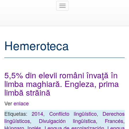
Toggle
navigation
Hemeroteca
5,5% din elevii români învaţă în
limba maghiară. Engleza, prima
limbă străină
Ver
enlace
Etiquetas:
2014
,
Conflicto lingüístico
,
Derechos
lingüísticos
,
Divulgación lingüística
,
Francés
,
Húngaro
,
Inglés
,
Lengua de escolarización
,
Lengua